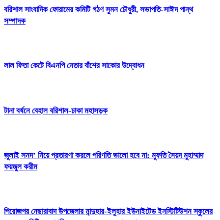
বরিশাল সাংবাদিক ফোরামের কমিটি গঠণ সুমন চৌধুরী, সভাপতি-সাঈদ পান্থ
সম্পাদক
লাল ফিতা কেটে বিএনপি নেতার বাঁশের সাকোর উদ্বোধন
টানা বর্ষনে বেহাল বরিশাল-ঢাকা মহাসড়ক
জুলাই সনদ’ নিয়ে প্রতারণা করলে পরিণতি ভালো হবে না: মুফতি সৈয়দ মুহাম্মাদ
ফয়জুল করীম
পিরোজপর নেছারাবাদ উপজেলার নান্দুহার-ইলুহার ইউনাইটেড ইনস্টিটিউশন স্কুলের