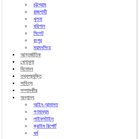
চট্টগ্রাম
রাজশাহী
খুলনা
বরিশাল
সিলেট
রংপুর
ময়মনসিংহ
আন্তর্জাতিক
খেলাধুলা
বিনোদন
তথ্যপ্রযুক্তি
সাহিত্য
সম্পাদকীয়
অন্যান্য
আইন-আদালত
গণমাধ্যম
লাইফস্টাইল
ক্রাইম রিপোর্ট
ধর্ম