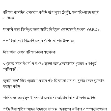
বরিশাল সাংবাদিক ফোরামের কমিটি গঠণ সুমন চৌধুরী, সভাপতি-সাঈদ পান্থ
সম্পাদক
সরকারি ভাবে নিবন্ধিত হলো জাতীয় ভিত্তিক স্বেচ্ছাসেবী সংস্থা VARDS
লাল ফিতা কেটে বিএনপি নেতার বাঁশের সাকোর উদ্বোধন
টানা বর্ষনে বেহাল বরিশাল-ঢাকা মহাসড়ক
গুপ্তদের সাথে বিএনপির কখনও তুলনা হয়না,নেছারাবাদে গৃহায়ন ও গণপূর্ত
প্রতিমন্ত্রী।
জুলাই সনদ’ নিয়ে প্রতারণা করলে পরিণতি ভালো হবে না: মুফতি সৈয়দ মুহাম্মাদ
ফয়জুল করীম
পরিবর্তনের জন্য জুলাই সনদ বাস্তবায়নের আহ্বান রোকেয়া বেগম এমপির
শহীদ জিয়া স্মৃতি সংসদের উদ্যোগে গণতন্ত্র, জনগণের অধিকার ও গণঅভ্যুত্থানের