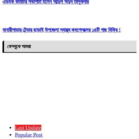
এডহক কমিটির সভাপতি হলেন আব্দুল অদুদ তালুকদার
বানারীপাড়ায় টেন্ডার ছাড়াই উপজেলা স্বাস্থ্য কমপ্লেক্সের ১৪টি গাছ বিক্রি !
ফেসবুকে আমরা
Last Update
Popular Post