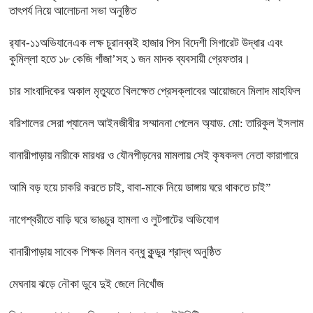
তাৎপর্য নিয়ে আলোচনা সভা অনুষ্ঠিত
র‌্যাব-১১অভিযানেএক লক্ষ চুরানব্বই হাজার পিস বিদেশী সিগারেট উদ্ধার এবং
কুমিল্লা হতে ১৮ কেজি গাঁজা’সহ ১ জন মাদক ব্যবসায়ী গ্রেফতার।
চার সাংবাদিকের অকাল মৃত্যুতে খিলক্ষেত প্রেসক্লাবের আয়োজনে মিলাদ মাহফিল
বরিশালের সেরা প্যানেল আইনজীবীর সম্মাননা পেলেন অ্যাড. মো: তারিকুল ইসলাম
বানারীপাড়ায় নারীকে মারধর ও যৌনপীড়নের মামলায় সেই কৃষকদল নেতা কারাগারে
আমি বড় হয়ে চাকরি করতে চাই, বাবা-মাকে নিয়ে ডাঙ্গায় ঘরে থাকতে চাই”
নাগেশ্বরীতে বাড়ি ঘরে ভাঙচুর হামলা ও লুটপাটের অভিযোগ
বানারীপাড়ায় সাবেক শিক্ষক মিলন বন্ধু কুন্ডুর শ্রাদ্ধ অনুষ্ঠিত
মেঘনায় ঝড়ে নৌকা ডুবে দুই জেলে নিখোঁজ