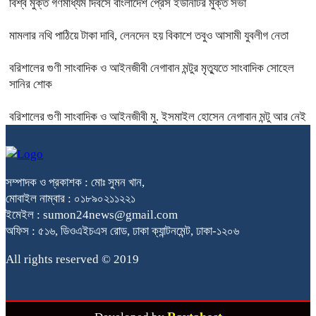
বিশ্ব মুক্ত গণমাধ্যম দিবসে বাংলাদেশ প্রেস ইউনিটির মুক্ত সভা
মামলার নথি পাঠিয়ে টাকা দাবি, লেনদেন হয় বিকাশে তবুও আসামী যুবলীগ নেতা
বরিশালের গুণী সাংবাদিক ও আইনজীবী নেগাবান মন্টুর মৃত্যুতে সাংবাদিক সোহেল
সানির শোক
বরিশালের গুণী সাংবাদিক ও আইনজীবী মু. ইসমাইল হোসেন নেগাবান মন্টু আর নেই
সম্পাদক ও প্রকাশক : মোঃ সুমন খান,
মোবাইল নাম্বার : ০১৮৯০২১১২২১
ইমেইল : sumon24news@gmail.com
অফিস : ৫১৬, ডিওএইচএস রোড, ঢাকা ক্যান্টনমেন্ট, ঢাকা-১২০৬
All rights reserved © 2019