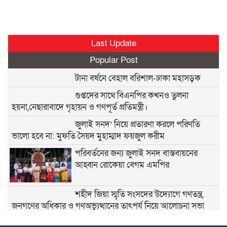
Last Update
Popular Post
টানা বর্ষনে বেহাল বরিশাল-ঢাকা মহাসড়ক
গুপ্তদের সাথে বিএনপির কখনও তুলনা
হয়না,নেছারাবাদে গৃহায়ন ও গণপূর্ত প্রতিমন্ত্রী।
জুলাই সনদ’ নিয়ে প্রতারণা করলে পরিণতি
ভালো হবে না: মুফতি সৈয়দ মুহাম্মাদ ফয়জুল করীম
পরিবর্তনের জন্য জুলাই সনদ বাস্তবায়নের
আহ্বান রোকেয়া বেগম এমপির
শহীদ জিয়া স্মৃতি সংসদের উদ্যোগে গণতন্ত্র,
জনগণের অধিকার ও গণঅভ্যুত্থানের তাৎপর্য নিয়ে আলোচনা সভা
অনুষ্ঠিত