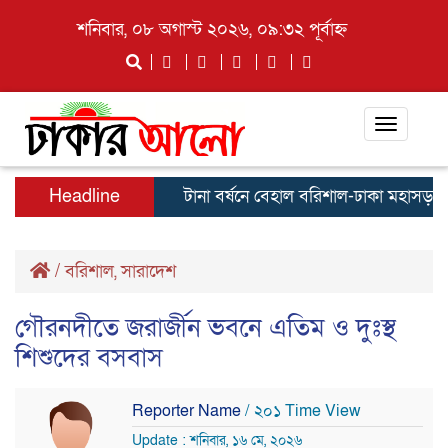
শনিবার, ০৮ অগাস্ট ২০২৬, ০৯:৩২ পূর্বাহ্ন
Toggle
navigati
Headline
টানা বর্ষনে বেহাল বরিশাল-ঢাকা মহাসড়ক
গু
/
বরিশাল
,
সারাদেশ
গৌরনদীতে জরার্জীন ভবনে এতিম ও দুঃস্থ
শিশুদের বসবাস
Reporter Name
/ ২০১ Time View
Update : শনিবার, ১৬ মে, ২০২৬