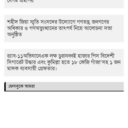
বেগম এমপির
শহীদ জিয়া স্মৃতি সংসদের উদ্যোগে গণতন্ত্র, জনগণের
অধিকার ও গণঅভ্যুত্থানের তাৎপর্য নিয়ে আলোচনা সভা
অনুষ্ঠিত
র‌্যাব-১১অভিযানেএক লক্ষ চুরানব্বই হাজার পিস বিদেশী
সিগারেট উদ্ধার এবং কুমিল্লা হতে ১৮ কেজি গাঁজা’সহ ১ জন
মাদক ব্যবসায়ী গ্রেফতার।
ফেসবুকে আমরা