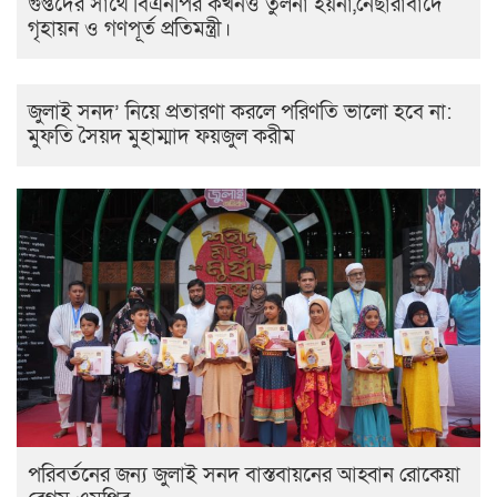
গুপ্তদের সাথে বিএনপির কখনও তুলনা হয়না,নেছারাবাদে
গৃহায়ন ও গণপূর্ত প্রতিমন্ত্রী।
জুলাই সনদ’ নিয়ে প্রতারণা করলে পরিণতি ভালো হবে না:
মুফতি সৈয়দ মুহাম্মাদ ফয়জুল করীম
পরিবর্তনের জন্য জুলাই সনদ বাস্তবায়নের আহ্বান রোকেয়া