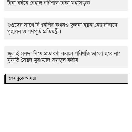
টানা বর্ষনে বেহাল বরিশাল-ঢাকা মহাসড়ক
গুপ্তদের সাথে বিএনপির কখনও তুলনা হয়না,নেছারাবাদে
গৃহায়ন ও গণপূর্ত প্রতিমন্ত্রী।
জুলাই সনদ’ নিয়ে প্রতারণা করলে পরিণতি ভালো হবে না:
মুফতি সৈয়দ মুহাম্মাদ ফয়জুল করীম
ফেসবুকে আমরা