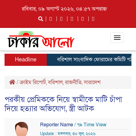
রবিবার, ০৯ অগাস্ট ২০২৬, ০৪:৫৭ অপরাহ্ন
Toggle
navigati
Headline
বরিশাল সাংবাদিক ফোরামের কমিটি গঠণ সুমন
/
ক্রাইম রিপোর্ট
,
বরিশাল
,
রাজনীতি
,
সারাদেশ
পরকীয় প্রেমিককে নিয়ে স্বামীকে মাটি চাঁপা
দিয়ে হত্যার অভিযোগ, স্ত্রী আটক
Reporter Name
/ ৭৯ Time View
Update : মঙ্গলবার, ৩০ জুন, ২০২৬