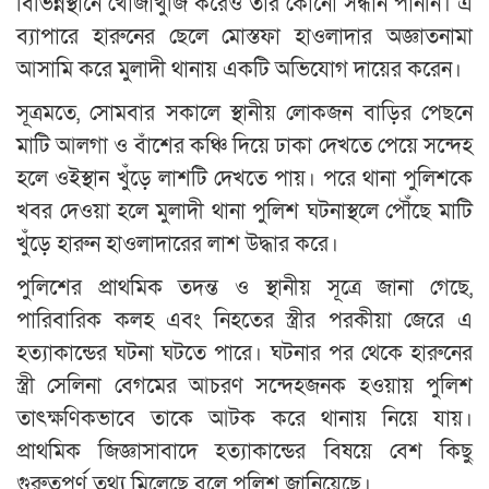
বিভিন্নস্থানে খোঁজাখুঁজি করেও তাঁর কোনো সন্ধান পাননি। এ
ব্যাপারে হারুনের ছেলে মোস্তফা হাওলাদার অজ্ঞাতনামা
আসামি করে মুলাদী থানায় একটি অভিযোগ দায়ের করেন।
সূত্রমতে, সোমবার সকালে স্থানীয় লোকজন বাড়ির পেছনে
মাটি আলগা ও বাঁশের কঞ্চি দিয়ে ঢাকা দেখতে পেয়ে সন্দেহ
হলে ওইস্থান খুঁড়ে লাশটি দেখতে পায়। পরে থানা পুলিশকে
খবর দেওয়া হলে মুলাদী থানা পুলিশ ঘটনাস্থলে পৌঁছে মাটি
খুঁড়ে হারুন হাওলাদারের লাশ উদ্ধার করে।
পুলিশের প্রাথমিক তদন্ত ও স্থানীয় সূত্রে জানা গেছে,
পারিবারিক কলহ এবং নিহতের স্ত্রীর পরকীয়া জেরে এ
হত্যাকান্ডের ঘটনা ঘটতে পারে। ঘটনার পর থেকে হারুনের
স্ত্রী সেলিনা বেগমের আচরণ সন্দেহজনক হওয়ায় পুলিশ
তাৎক্ষণিকভাবে তাকে আটক করে থানায় নিয়ে যায়।
প্রাথমিক জিজ্ঞাসাবাদে হত্যাকান্ডের বিষয়ে বেশ কিছু
গুরুত্বপূর্ণ তথ্য মিলেছে বলে পুলিশ জানিয়েছে।