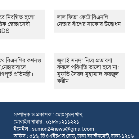
বে নিবন্ধিত হলো
লাল ফিতা কেটে বিএনপি
িক স্বেচ্ছাসেবী
নেতার বাঁশের সাকোর উদ্বোধন
ARDS
সাথে বিএনপির কখনও
জুলাই সনদ’ নিয়ে প্রতারণা
া,নেছারাবাদে
করলে পরিণতি ভালো হবে না:
ূর্ত প্রতিমন্ত্রী।
মুফতি সৈয়দ মুহাম্মাদ ফয়জুল
করীম
সম্পাদক ও প্রকাশক : মোঃ সুমন খান,
মোবাইল নাম্বার : ০১৮৯০২১১২২১
ইমেইল : sumon24news@gmail.com
অফিস : ৫১৬, ডিওএইচএস রোড, ঢাকা ক্যান্টনমেন্ট, ঢাকা-১২০৬