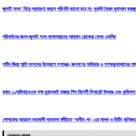
জুলাই সনদ’ নিয়ে প্রতারণা করলে পরিণতি ভালো হবে না: মুফতি সৈয়দ মুহাম্মাদ ফয়জ
পরিবর্তনের জন্য জুলাই সনদ বাস্তবায়নের আহ্বান রোকেয়া বেগম এমপির
শহীদ জিয়া স্মৃতি সংসদের উদ্যোগে গণতন্ত্র, জনগণের অধিকার ও গণঅভ্যুত্থানের তাৎ
র‌্যাব-১১অভিযানেএক লক্ষ চুরানব্বই হাজার পিস বিদেশী সিগারেট উদ্ধার এবং কুমিল্
পোশাকের আড়ালে মহাখালী সাততলা ফাঁড়িতে ‘অসীম-গং’-এর মাদক ও ফিটিং বাণিজ্য! 
ফেসবুকে আমরা