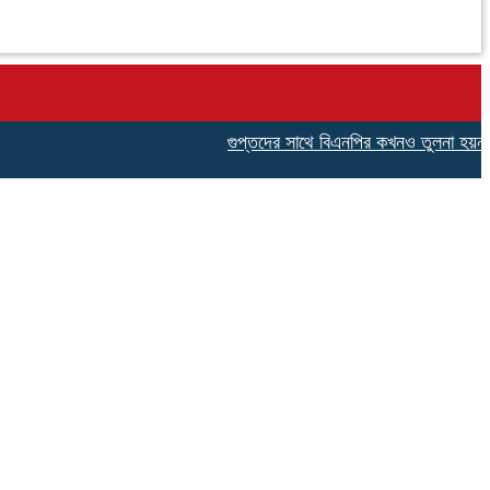
গুপ্তদের সাথে বিএনপির কখনও তুলনা হয়না,নেছারাবা