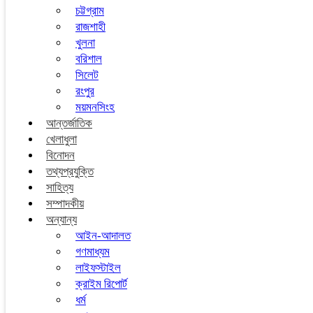
চট্টগ্রাম
রাজশাহী
খুলনা
বরিশাল
সিলেট
রংপুর
ময়মনসিংহ
আন্তর্জাতিক
খেলাধুলা
বিনোদন
তথ্যপ্রযুক্তি
সাহিত্য
সম্পাদকীয়
অন্যান্য
আইন-আদালত
গণমাধ্যম
লাইফস্টাইল
ক্রাইম রিপোর্ট
ধর্ম