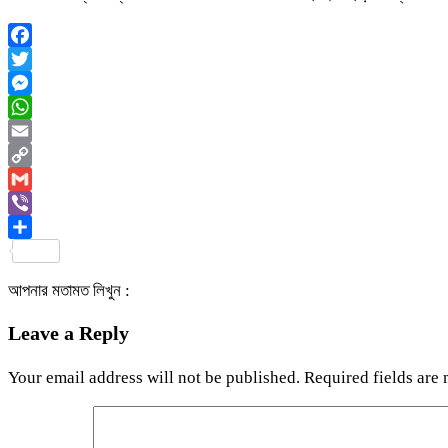
Facebook
Twitter
Messenger
WhatsApp
Email
Copy
Link
Gmail
Viber
Share
আপনার মতামত লিখুন :
Leave a Reply
Your email address will not be published.
Required fields are