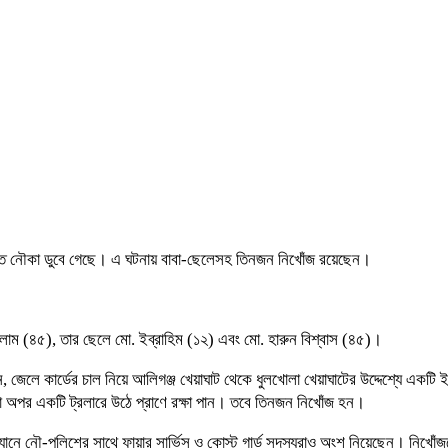
িত নৌকা ডুবে গেছে। এ ঘটনায় বাবা-ছেলেসহ তিনজন নিখোঁজ রয়েছেন।
ইসলাম (৪৫), তার ছেলে মো. ইব্রাহিম (১২) এবং মো. হারুন বিশ্বাস (৪৫)।
ানান, জেলে কার্ডের চাল নিয়ে আলিগঞ্জ খেয়াঘাট থেকে ধুলখোলা খেয়াঘাটের উদ্দেশ্যে এ
ওয়া অপর একটি ট্রলারে উঠে প্রাণে রক্ষা পান। তবে তিনজন নিখোঁজ হন।
ানে নৌ-পুলিশের সাথে ফায়ার সার্ভিস ও কোস্ট গার্ড সদস্যরাও অংশ নিয়েছেন। নিখোঁজ