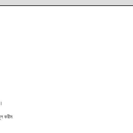
ী।
জুল করীম