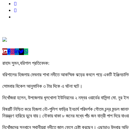
রাহাদ সুমন,বরিশাল প্রতিবেদক:
বরিশালের হিজলায় মেঘনার শাখা নদীতে আকস্মিক ঝড়ের কবলে পড়ে একটি ইঞ্জিনচাল
সোমবার বিকেল আনুমানিক ৩ টার দিকে এ ঘটনা ঘটে।
নিখোঁজরা হলেন, উপজেলার ধূলখোলা ইউনিয়নের ২ নম্বর ওয়ার্ডের বাসিন্দা মো. নুর 
বিষয়টি নিশ্চিত করে হিজলা নৌ-পুলিশ ফাড়ির ইনচার্য পরিদর্শক গৌতম চন্দ্র মন্ডল জ
নিয়ন্ত্রণ হারিয়ে ডুবে যায়। নৌকায় থাকা ৮ জনের মধ্যে পাঁচ জন যাত্রী পাশ দিয়ে যা
নিখোঁজদের সন্ধানে স্থানীয়রা নদীতে জাল ফেলে চেষ্টা করছেন। এছাড়াও উদ্ধার অভিয