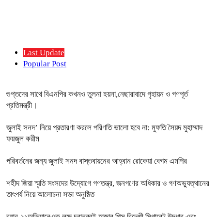
Last Update
Popular Post
গুপ্তদের সাথে বিএনপির কখনও তুলনা হয়না,নেছারাবাদে গৃহায়ন ও গণপূর্ত
প্রতিমন্ত্রী।
জুলাই সনদ’ নিয়ে প্রতারণা করলে পরিণতি ভালো হবে না: মুফতি সৈয়দ মুহাম্মাদ
ফয়জুল করীম
পরিবর্তনের জন্য জুলাই সনদ বাস্তবায়নের আহ্বান রোকেয়া বেগম এমপির
শহীদ জিয়া স্মৃতি সংসদের উদ্যোগে গণতন্ত্র, জনগণের অধিকার ও গণঅভ্যুত্থানের
তাৎপর্য নিয়ে আলোচনা সভা অনুষ্ঠিত
র‌্যাব-১১অভিযানেএক লক্ষ চুরানব্বই হাজার পিস বিদেশী সিগারেট উদ্ধার এবং