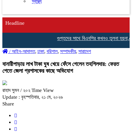
স্বাস্থ্য
Headline
গুপ্তদের সাথে বিএনপির কখনও তুলনা হয়না,নেছারাব
/
আইন-আদালত
,
ঢাকা
,
বরিশাল
,
সম্পাদকীয়
,
সারাদেশ
বানারীপাড়ায় লাখ টাকা ঘুষ খেয়ে ফেঁসে গেলেন তহশিলদার: ফেরত
পেতে জেলা প্রশাসকের কাছে অভিযোগ
রাহাদ সুমন
/ ২০২ Time View
Update : বৃহস্পতিবার, ২১ মে, ২০২৬
Share