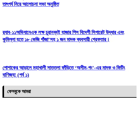
তাৎপর্য নিয়ে আলোচনা সভা অনুষ্ঠিত
র‌্যাব-১১অভিযানেএক লক্ষ চুরানব্বই হাজার পিস বিদেশী সিগারেট উদ্ধার এবং
কুমিল্লা হতে ১৮ কেজি গাঁজা’সহ ১ জন মাদক ব্যবসায়ী গ্রেফতার।
পোশাকের আড়ালে মহাখালী সাততলা ফাঁড়িতে ‘অসীম-গং’-এর মাদক ও ফিটিং
বাণিজ্য! (পর্ব ১)
ফেসবুকে আমরা