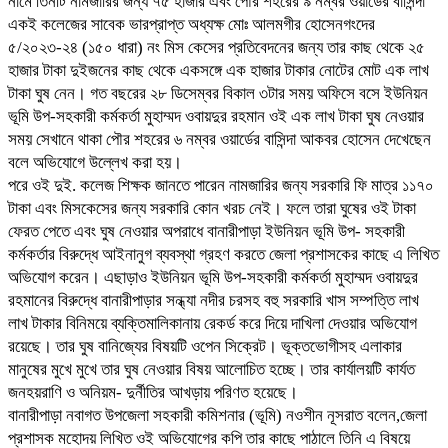
নামে তিনটি নামজারির জন্য ৭৫ হাজার এবং পৌর শহরের ৯ নম্বর ওয়ার্ডের বাসিন্দা
একই কলেজের সাবেক ভারপ্রাপ্ত অধ্যক্ষ মোঃ আলমগীর হোসেনগংদের
৫/২০২৩-২৪ (১৫০ ধারা) নং মিস কেসের প্রতিবেদনের জন্য তার কাছ থেকে ২৫
হাজার টাকা দুইজনের কাছ থেকে একসঙ্গে এক হাজার টাকার নোটের মোট এক লাখ
টাকা ঘুষ নেন। গত বছরের ২৮ ডিসেম্বর বিকাল ৩টার সময় অফিসে বসে ইউনিয়ন
ভূমি উপ-সহকারী কর্মকর্তা মুহাম্মদ ওবায়দুর রহমান ওই এক লাখ টাকা ঘুষ নেওয়ার
সময় সেখানে থাকা পৌর শহরের ৬ নম্বর ওয়ার্ডের বাসিন্দা আকবর হোসেন দেখেছেন
বলে অভিযোগে উল্লেখ করা হয়।
পরে ওই দুই. কলেজ শিক্ষক জানতে পারেন নামজারির জন্য সরকারি ফি মাত্র ১১৭০
টাকা এবং মিসকেসের জন্য সরকারি কোন খরচ নেই। ফলে তারা ঘুষের ওই টাকা
ফেরত পেতে এবং ঘুষ নেওয়ার অপরাধে বানারীপাড়া ইউনিয়ন ভূমি উপ- সহকারী
কর্মকর্তার বিরুদ্ধে আইনানুগ ব্যবস্থা গ্রহণ করতে জেলা প্রশাসকের কাছে এ লিখিত
অভিযোগ করেন। এছাড়াও ইউনিয়ন ভূমি উপ-সহকারী কর্মকর্তা মুহাম্মদ ওবায়দুর
রহমানের বিরুদ্ধে বানারীপাড়ার সন্ধ্যা নদীর চরসহ বহু সরকারি খাস সম্পত্তি লাখ
লাখ টাকার বিনিময়ে ব্যক্তিমালিকানায় রেকর্ড করে দিয়ে দাখিলা দেওয়ার অভিযোগ
রয়েছে। তার ঘুষ বানিজ্যের বিষয়টি ওপেন সিক্রেট। ভূক্তভোগীসহ এলাকার
মানুষের মুখে মুখে তার ঘুষ নেওয়ার বিষয় আলোচিত হচ্ছে। তার কার্যালয়টি কার্যত
জনহয়রাণি ও অনিয়ম- দুর্নীতির আখড়ায় পরিণত হয়েছে।
বানারীপাড়া নবাগত উপজেলা সহকারী কমিশনার (ভূমি) নওশীন নূসরাত বলেন,জেলা
প্রশাসক মহোদয় লিখিত ওই অভিযোগের কপি তার কাছে পাঠালে তিনি এ বিষয়ে