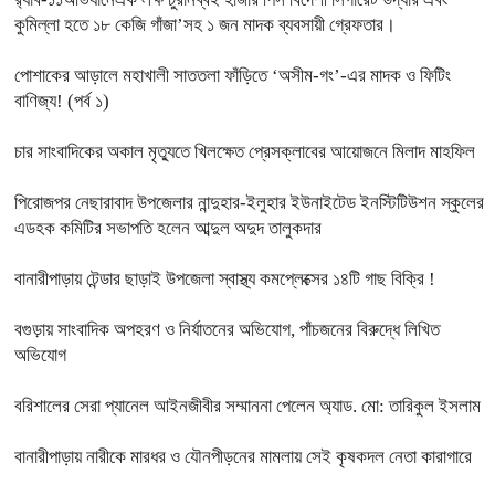
কুমিল্লা হতে ১৮ কেজি গাঁজা’সহ ১ জন মাদক ব্যবসায়ী গ্রেফতার।
পোশাকের আড়ালে মহাখালী সাততলা ফাঁড়িতে ‘অসীম-গং’-এর মাদক ও ফিটিং
বাণিজ্য! (পর্ব ১)
চার সাংবাদিকের অকাল মৃত্যুতে খিলক্ষেত প্রেসক্লাবের আয়োজনে মিলাদ মাহফিল
পিরোজপর নেছারাবাদ উপজেলার নান্দুহার-ইলুহার ইউনাইটেড ইনস্টিটিউশন স্কুলের
এডহক কমিটির সভাপতি হলেন আব্দুল অদুদ তালুকদার
বানারীপাড়ায় টেন্ডার ছাড়াই উপজেলা স্বাস্থ্য কমপ্লেক্সের ১৪টি গাছ বিক্রি !
বগুড়ায় সাংবাদিক অপহরণ ও নির্যাতনের অভিযোগ, পাঁচজনের বিরুদ্ধে লিখিত
অভিযোগ
বরিশালের সেরা প্যানেল আইনজীবীর সম্মাননা পেলেন অ্যাড. মো: তারিকুল ইসলাম
বানারীপাড়ায় নারীকে মারধর ও যৌনপীড়নের মামলায় সেই কৃষকদল নেতা কারাগারে