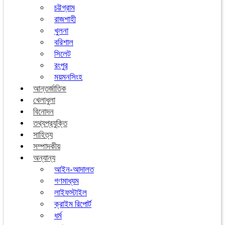
চট্টগ্রাম
রাজশাহী
খুলনা
বরিশাল
সিলেট
রংপুর
ময়মনসিংহ
আন্তর্জাতিক
খেলাধুলা
বিনোদন
তথ্যপ্রযুক্তি
সাহিত্য
সম্পাদকীয়
অন্যান্য
আইন-আদালত
গণমাধ্যম
লাইফস্টাইল
ক্রাইম রিপোর্ট
ধর্ম