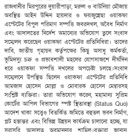
রাজধানীর মিরপুরের দুয়ারীপাড়া, মরুল ও বাউনিয়া মৌজায়
অবস্থিত আইন উদ্দিন হায়দার ও ফয়জুন্নেছা ওয়াকফা
এস্টেটের বিপুল পরিমাণ সম্পত্তি জবরদখল, অবৈধ নির্মাণ
এবং আদালতের নির্দেশ অমান্যের অভিযোগ তুলে সংবাদ
সম্মেলন করেছেন ওয়াকফা এস্টেটের প্রতিনিধিরা। তাদের
দাবি, জাতীয় গৃহায়ন কর্তৃপক্ষের কিছু অসাধু কর্মকর্তা,
ভূমিদস্যু চক্র ও প্রভাবশালী মহলের যোগসাজশে দীর্ঘদিন
ধরে ওয়াকফা সম্পত্তি দখলের অপচেষ্টা চলছে।সংবাদ
সম্মেলনে উপস্থিত ছিলেন ওয়াকফা এস্টেটের প্রতিনিধি
আমজাদ হোসেন মোল্লা ও মোবারক হোসেন মেম্বারসহ
সংশ্লিষ্ট ব্যক্তিরা। তারা অভিযোগ করেন, মহামান্য সুপ্রিম
কোর্টের আপিল বিভাগের স্পষ্ট স্থিতাবস্থা (Status Quo)
আদেশ থাকা সত্ত্বেও বিতর্কিত জমিতে বহুতল ভবন নির্মাণ,
প্লট হস্তান্তর এবং বিভিন্ন উন্নয়ন কার্যক্রম চালানো হচ্ছে, যা
সরাসরি আদালত অবমাননার শামিল।বক্তারা জানান,