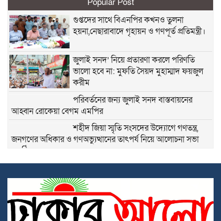
Popular Post
গুপ্তদের সাথে বিএনপির কখনও তুলনা
হয়না,নেছারাবাদে গৃহায়ন ও গণপূর্ত প্রতিমন্ত্রী।
জুলাই সনদ’ নিয়ে প্রতারণা করলে পরিণতি
ভালো হবে না: মুফতি সৈয়দ মুহাম্মাদ ফয়জুল
করীম
পরিবর্তনের জন্য জুলাই সনদ বাস্তবায়নের
আহ্বান রোকেয়া বেগম এমপির
শহীদ জিয়া স্মৃতি সংসদের উদ্যোগে গণতন্ত্র,
জনগণের অধিকার ও গণঅভ্যুত্থানের তাৎপর্য নিয়ে আলোচনা সভা
অনুষ্ঠিত
র‌্যাব-১১অভিযানেএক লক্ষ চুরানব্বই হাজার
পিস বিদেশী সিগারেট উদ্ধার এবং কুমিল্লা হতে
১৮ কেজি গাঁজা’সহ ১ জন মাদক ব্যবসায়ী
গ্রেফতার।
পোশাকের আড়ালে মহাখালী সাততলা ফাঁড়িতে