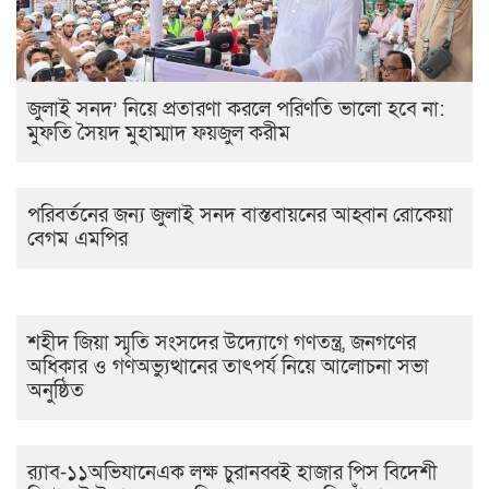
জুলাই সনদ’ নিয়ে প্রতারণা করলে পরিণতি ভালো হবে না:
মুফতি সৈয়দ মুহাম্মাদ ফয়জুল করীম
পরিবর্তনের জন্য জুলাই সনদ বাস্তবায়নের আহ্বান রোকেয়া
বেগম এমপির
শহীদ জিয়া স্মৃতি সংসদের উদ্যোগে গণতন্ত্র, জনগণের
অধিকার ও গণঅভ্যুত্থানের তাৎপর্য নিয়ে আলোচনা সভা
অনুষ্ঠিত
র‌্যাব-১১অভিযানেএক লক্ষ চুরানব্বই হাজার পিস বিদেশী