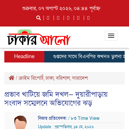
শুক্রবার, ০৭ অগাস্ট ২০২৬, ০৪:৪৪ পূর্বাহ্ন
Toggle
navigati
Headline
গুপ্তদের সাথে বিএনপির কখনও তুলনা হয়না,নেছার
/
ক্রাইম রিপোর্ট
,
ঢাকা
,
বরিশাল
,
সারাদেশ
প্রভাব খাটিয়ে জমি দখল— দুয়ারীপাড়ায়
সংবাদ সম্মেলনে অভিযোগের ঝড়
নিজস্ব প্রতিবেদক:
/ ৮৩ Time View
Update : বৃহস্পতিবার, ১৪ মে, ২০২৬