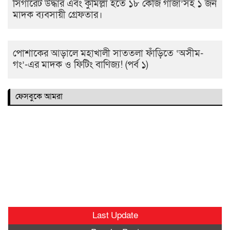
সিগারেট উদ্ধার এবং কুমিল্লা হতে ১৮ কেজি গাঁজা’সহ ১ জন
মাদক ব্যবসায়ী গ্রেফতার।
পোশাকের আড়ালে মহাখালী সাততলা ফাঁড়িতে ‘অসীম-
গং’-এর মাদক ও ফিটিং বাণিজ্য! (পর্ব ১)
ফেসবুকে আমরা
Last Update