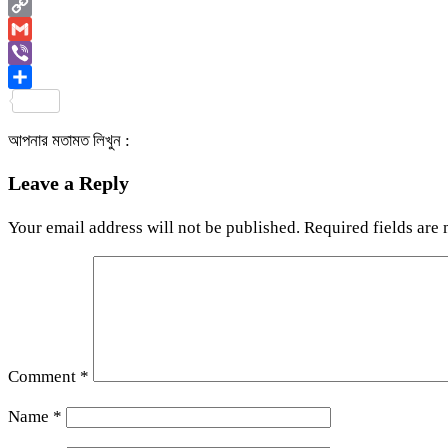
Email
Copy
Link
Gmail
Viber
Share
আপনার মতামত লিখুন :
Leave a Reply
Your email address will not be published.
Required fields are
Comment
*
Name
*