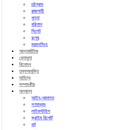
চট্টগ্রাম
রাজশাহী
খুলনা
বরিশাল
সিলেট
রংপুর
ময়মনসিংহ
আন্তর্জাতিক
খেলাধুলা
বিনোদন
তথ্যপ্রযুক্তি
সাহিত্য
সম্পাদকীয়
অন্যান্য
আইন-আদালত
গণমাধ্যম
লাইফস্টাইল
ক্রাইম রিপোর্ট
ধর্ম