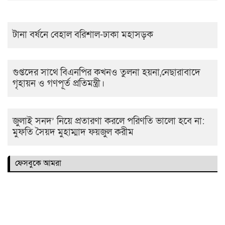
টানা বর্ষনে বেহাল বরিশাল-ঢাকা মহাসড়ক
গুপ্তদের সাথে বিএনপির কখনও তুলনা হয়না,নেছারাবাদে
গৃহায়ন ও গণপূর্ত প্রতিমন্ত্রী।
জুলাই সনদ’ নিয়ে প্রতারণা করলে পরিণতি ভালো হবে না:
মুফতি সৈয়দ মুহাম্মাদ ফয়জুল করীম
ফেসবুকে আমরা