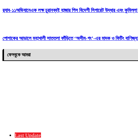
র‌্যাব-১১অভিযানেএক লক্ষ চুরানব্বই হাজার পিস বিদেশী সিগারেট উদ্ধার এবং কুমিল্
পোশাকের আড়ালে মহাখালী সাততলা ফাঁড়িতে ‘অসীম-গং’-এর মাদক ও ফিটিং বাণিজ্য! 
ফেসবুকে আমরা
Last Update