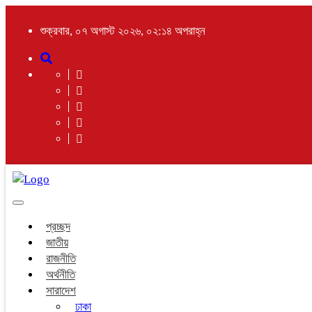
শুক্রবার, ০৭ অগাস্ট ২০২৬, ০২:১৪ অপরাহ্ন
Toggle
navigation
প্রচ্ছদ
জাতীয়
রাজনীতি
অর্থনীতি
সারাদেশ
ঢাকা