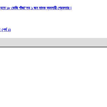
লা হতে ১৮ কেজি গাঁজা’সহ ১ জন মাদক ব্যবসায়ী গ্রেফতার।
(পর্ব ১)