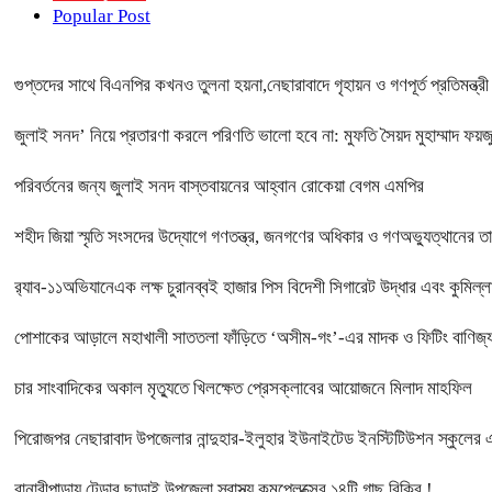
Popular Post
গুপ্তদের সাথে বিএনপির কখনও তুলনা হয়না,নেছারাবাদে গৃহায়ন ও গণপূর্ত প্রতিমন্ত্র
জুলাই সনদ’ নিয়ে প্রতারণা করলে পরিণতি ভালো হবে না: মুফতি সৈয়দ মুহাম্মাদ ফয়
পরিবর্তনের জন্য জুলাই সনদ বাস্তবায়নের আহ্বান রোকেয়া বেগম এমপির
শহীদ জিয়া স্মৃতি সংসদের উদ্যোগে গণতন্ত্র, জনগণের অধিকার ও গণঅভ্যুত্থানের তা
র‌্যাব-১১অভিযানেএক লক্ষ চুরানব্বই হাজার পিস বিদেশী সিগারেট উদ্ধার এবং কুমিল
পোশাকের আড়ালে মহাখালী সাততলা ফাঁড়িতে ‘অসীম-গং’-এর মাদক ও ফিটিং বাণিজ্য!
চার সাংবাদিকের অকাল মৃত্যুতে খিলক্ষেত প্রেসক্লাবের আয়োজনে মিলাদ মাহফিল
পিরোজপর নেছারাবাদ উপজেলার নান্দুহার-ইলুহার ইউনাইটেড ইনস্টিটিউশন স্কুলের
বানারীপাড়ায় টেন্ডার ছাড়াই উপজেলা স্বাস্থ্য কমপ্লেক্সের ১৪টি গাছ বিক্রি !