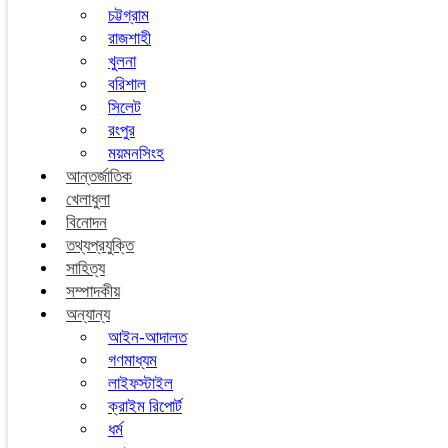
চট্টগ্রাম
রাজশাহী
খুলনা
বরিশাল
সিলেট
রংপুর
ময়মনসিংহ
আন্তর্জাতিক
খেলাধুলা
বিনোদন
তথ্যপ্রযুক্তি
সাহিত্য
সম্পাদকীয়
অন্যান্য
আইন-আদালত
গণমাধ্যম
লাইফস্টাইল
ক্রাইম রিপোর্ট
ধর্ম