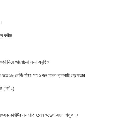
ী।
জুল করীম
ৎপর্য নিয়ে আলোচনা সভা অনুষ্ঠিত
্লা হতে ১৮ কেজি গাঁজা’সহ ১ জন মাদক ব্যবসায়ী গ্রেফতার।
 (পর্ব ১)
 এডহক কমিটির সভাপতি হলেন আব্দুল অদুদ তালুকদার