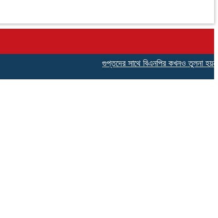
গুপ্তদের সাথে বিএনপির কখনও তুলনা হয়না,নেছারাবা