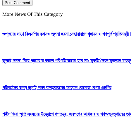
More News Of This Category
গুপ্তদের সাথে বিএনপির কখনও তুলনা হয়না,নেছারাবাদে গৃহায়ন ও গণপূর্ত প্রতিমন্ত্রী
জুলাই সনদ’ নিয়ে প্রতারণা করলে পরিণতি ভালো হবে না: মুফতি সৈয়দ মুহাম্মাদ ফয়জ
পরিবর্তনের জন্য জুলাই সনদ বাস্তবায়নের আহ্বান রোকেয়া বেগম এমপির
শহীদ জিয়া স্মৃতি সংসদের উদ্যোগে গণতন্ত্র, জনগণের অধিকার ও গণঅভ্যুত্থানের তাৎ