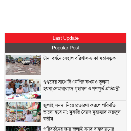
Last Update
Popular Post
টানা বর্ষনে বেহাল বরিশাল-ঢাকা মহাসড়ক
গুপ্তদের সাথে বিএনপির কখনও তুলনা
হয়না,নেছারাবাদে গৃহায়ন ও গণপূর্ত প্রতিমন্ত্রী।
জুলাই সনদ’ নিয়ে প্রতারণা করলে পরিণতি
ভালো হবে না: মুফতি সৈয়দ মুহাম্মাদ ফয়জুল
করীম
পরিবর্তনের জন্য জুলাই সনদ বাস্তবায়নের