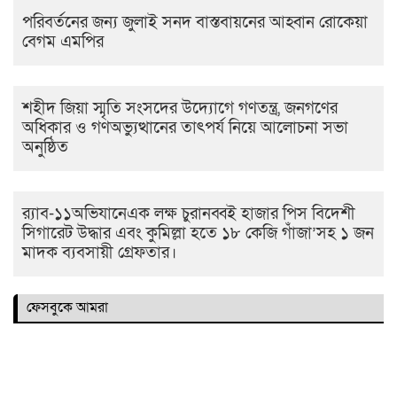
পরিবর্তনের জন্য জুলাই সনদ বাস্তবায়নের আহ্বান রোকেয়া
বেগম এমপির
শহীদ জিয়া স্মৃতি সংসদের উদ্যোগে গণতন্ত্র, জনগণের
অধিকার ও গণঅভ্যুত্থানের তাৎপর্য নিয়ে আলোচনা সভা
অনুষ্ঠিত
র‌্যাব-১১অভিযানেএক লক্ষ চুরানব্বই হাজার পিস বিদেশী
সিগারেট উদ্ধার এবং কুমিল্লা হতে ১৮ কেজি গাঁজা’সহ ১ জন
মাদক ব্যবসায়ী গ্রেফতার।
ফেসবুকে আমরা