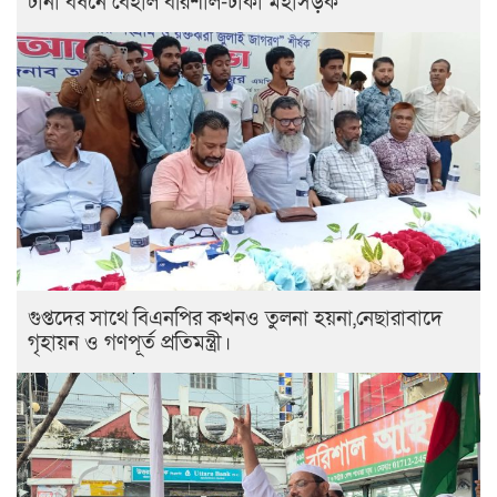
টানা বর্ষনে বেহাল বরিশাল-ঢাকা মহাসড়ক
গুপ্তদের সাথে বিএনপির কখনও তুলনা হয়না,নেছারাবাদে
গৃহায়ন ও গণপূর্ত প্রতিমন্ত্রী।