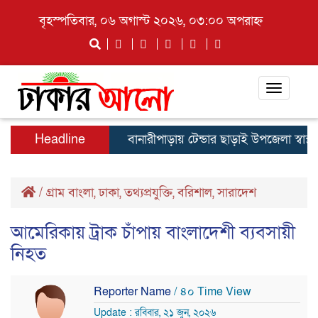
বৃহস্পতিবার, ০৬ অগাস্ট ২০২৬, ০৩:০০ অপরাহ্ন
Toggle
navigati
Headline
বানারীপাড়ায় টেন্ডার ছাড়াই উপজেলা স্বাস্থ্য কমপ
/
গ্রাম বাংলা
,
ঢাকা
,
তথ্যপ্রযুক্তি
,
বরিশাল
,
সারাদেশ
আমেরিকায় ট্রাক চাঁপায় বাংলাদেশী ব্যবসায়ী
নিহত
Reporter Name
/ ৪০ Time View
Update : রবিবার, ২১ জুন, ২০২৬