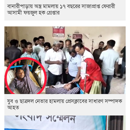
বানারীপাড়ায় অস্ত্র মামলায় ১৭ বছরের সাজাপ্রাপ্ত ফেরারী
আসামী ফয়জুল হক গ্রেপ্তার
যুব ও ছাত্রদল নেতার হামলায় প্রেসক্লাবের সাধারণ সম্পাদক
আহত