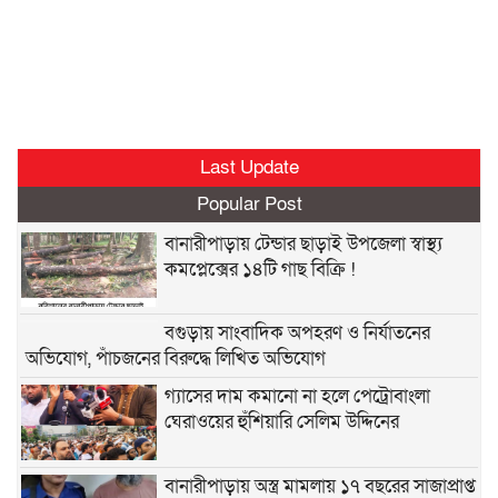
Last Update
Popular Post
বানারীপাড়ায় টেন্ডার ছাড়াই উপজেলা স্বাস্থ্য
কমপ্লেক্সের ১৪টি গাছ বিক্রি !
বগুড়ায় সাংবাদিক অপহরণ ও নির্যাতনের
অভিযোগ, পাঁচজনের বিরুদ্ধে লিখিত অভিযোগ
গ্যাসের দাম কমানো না হলে পেট্রোবাংলা
ঘেরাওয়ের হুঁশিয়ারি সেলিম উদ্দিনের
বানারীপাড়ায় অস্ত্র মামলায় ১৭ বছরের সাজাপ্রাপ্ত