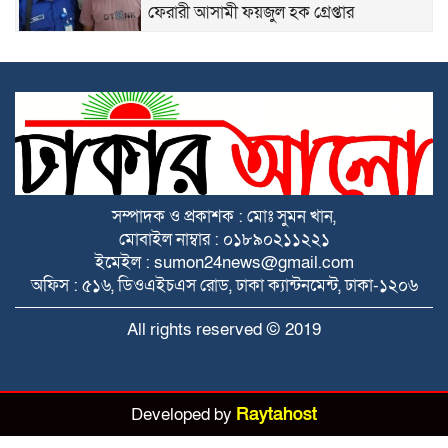
ফেরারী আসামী ফয়জুল হক গ্রেপ্তার
যুব ও ছাত্রদল নেতার হামলায় প্রেসক্লাবের
সাধারণ সম্পাদক আহত
নিরাপদে বাঁচতে বরগুনায় দুই সন্তানের জননীর
আকুতি
সম্পাদক ও প্রকাশক : মোঃ সুমন খান,
মোবাইল নাম্বার : ০১৮৯০২১১২২১
নৌপথের বাস্তব চিত্র জানতে বরগুনায় নৌযান
ইমেইল : sumon24news@gmail.com
শুমারি-২০২৬ বিষয়ক অংশীজন সেমিনার
অফিস : ৫১৬, ডিওএইচএস রোড, ঢাকা ক্যান্টনমেন্ট, ঢাকা-১২০৬
দেখার যেন কেউ নেই ! বানারীপাড়া-বরিশাল
All rights reserved © 2019
সড়কে খানাখন্দে অন্তহীণ জনদুর্ভোগ
নাগেশ্বরীতে মুক্তিযোদ্ধার লাশ রাষ্ট্রিয় মর্যাদায়
Developed by
Raytahost
দাফন সম্পন্ন হয়েছে।