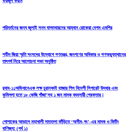
ফয়জুল করীম
পরিবর্তনের জন্য জুলাই সনদ বাস্তবায়নের আহ্বান রোকেয়া বেগম এমপির
শহীদ জিয়া স্মৃতি সংসদের উদ্যোগে গণতন্ত্র, জনগণের অধিকার ও গণঅভ্যুত্থানের
তাৎপর্য নিয়ে আলোচনা সভা অনুষ্ঠিত
র‌্যাব-১১অভিযানেএক লক্ষ চুরানব্বই হাজার পিস বিদেশী সিগারেট উদ্ধার এবং
কুমিল্লা হতে ১৮ কেজি গাঁজা’সহ ১ জন মাদক ব্যবসায়ী গ্রেফতার।
পোশাকের আড়ালে মহাখালী সাততলা ফাঁড়িতে ‘অসীম-গং’-এর মাদক ও ফিটিং
বাণিজ্য! (পর্ব ১)