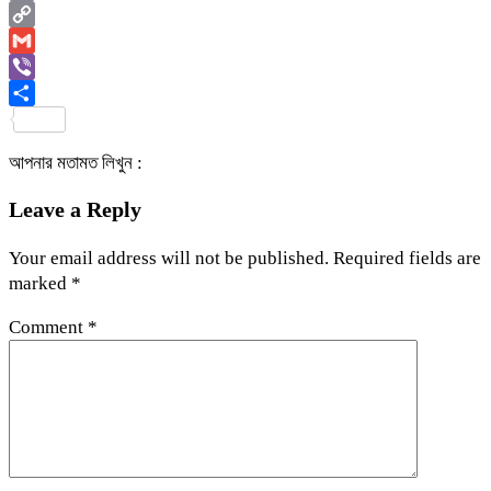
Email
Copy
Link
Gmail
Viber
Share
আপনার মতামত লিখুন :
Leave a Reply
Your email address will not be published.
Required fields are
marked
*
Comment
*