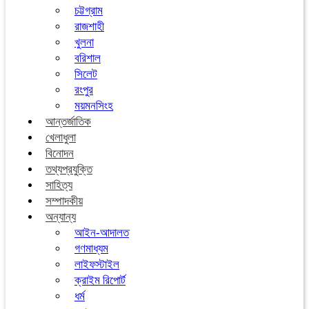
চট্টগ্রাম
রাজশাহী
খুলনা
বরিশাল
সিলেট
রংপুর
ময়মনসিংহ
আন্তর্জাতিক
খেলাধুলা
বিনোদন
তথ্যপ্রযুক্তি
সাহিত্য
সম্পাদকীয়
অন্যান্য
আইন-আদালত
গণমাধ্যম
লাইফস্টাইল
ক্রাইম রিপোর্ট
ধর্ম