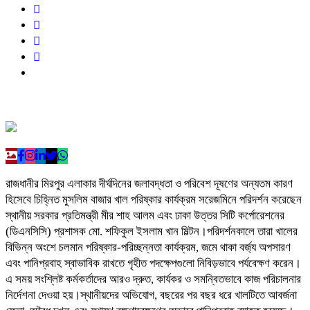
রাজধানীর মিরপুর এলাকার দীর্ঘদিনের জলাবদ্ধতা ও পরিবেশ দূষণের অন্যতম কারণ
হিসেবে চিহ্নিত মুসলিম বাজার খাল পরিষ্কার কার্যক্রম সরেজমিনে পরিদর্শন করেছেন
স্থানীয় সরকার প্রতিমন্ত্রী মীর শাহ আলম এবং ঢাকা উত্তর সিটি কর্পোরেশনের
(ডিএনসিসি) প্রশাসক মো. শফিকুল ইসলাম খান মিল্টন।পরিদর্শনকালে তারা খালের
বিভিন্ন অংশে চলমান পরিষ্কার-পরিচ্ছন্নতা কার্যক্রম, জমে থাকা বর্জ্য অপসারণ
এবং পানিপ্রবাহ স্বাভাবিক রাখতে গৃহীত পদক্ষেপগুলো নিবিড়ভাবে পর্যবেক্ষণ করেন।
এ সময় সংশ্লিষ্ট কর্মকর্তাদের আরও দ্রুত, কার্যকর ও সমন্বিতভাবে কাজ পরিচালনার
নির্দেশনা দেওয়া হয়।স্থানীয়দের অভিযোগ, বছরের পর বছর ধরে খালটিতে আবর্জনা