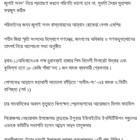
জুলাই সনদ’ নিয়ে প্রতারণা করলে পরিণতি ভালো হবে না: মুফতি সৈয়দ মুহাম্মাদ
ফয়জুল করীম
পরিবর্তনের জন্য জুলাই সনদ বাস্তবায়নের আহ্বান রোকেয়া বেগম এমপির
শহীদ জিয়া স্মৃতি সংসদের উদ্যোগে গণতন্ত্র, জনগণের অধিকার ও গণঅভ্যুত্থানের
তাৎপর্য নিয়ে আলোচনা সভা অনুষ্ঠিত
র‌্যাব-১১অভিযানেএক লক্ষ চুরানব্বই হাজার পিস বিদেশী সিগারেট উদ্ধার এবং
কুমিল্লা হতে ১৮ কেজি গাঁজা’সহ ১ জন মাদক ব্যবসায়ী গ্রেফতার।
পোশাকের আড়ালে মহাখালী সাততলা ফাঁড়িতে ‘অসীম-গং’-এর মাদক ও ফিটিং
বাণিজ্য! (পর্ব ১)
চার সাংবাদিকের অকাল মৃত্যুতে খিলক্ষেত প্রেসক্লাবের আয়োজনে মিলাদ মাহফিল
পিরোজপর নেছারাবাদ উপজেলার নান্দুহার-ইলুহার ইউনাইটেড ইনস্টিটিউশন স্কুলের
এডহক কমিটির সভাপতি হলেন আব্দুল অদুদ তালুকদার
বানারীপাড়ায় টেন্ডার ছাড়াই উপজেলা স্বাস্থ্য কমপ্লেক্সের ১৪টি গাছ বিক্রি !