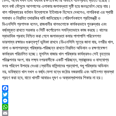
ফেলা, অবৈধ দখল এবং যথাযথ রক্ষণাবেক্ষণের অভাবে পানিপ্রবাহ ব্যাহত হয়েছে।
ফলে বর্ষা মৌসুমে আশপাশের এলাকায় জলাবদ্ধতা সৃষ্টি হয়ে জনদুর্ভোগ বেড়ে যায়।
খাল পরিষ্কারের বর্তমান উদ্যোগকে ইতিবাচক হিসেবে দেখলেও, নাগরিকরা এর স্থায়ী
সমাধান ও নিয়মিত তদারকির দাবি জানিয়েছেন।পরিদর্শনকালে প্রতিমন্ত্রী ও
ডিএনসিসি প্রশাসক বলেন, রাজধানীর খালগুলোকে কার্যকরভাবে পুনরুদ্ধার এবং
বর্জ্যমুক্ত রাখতে সরকার ও সিটি কর্পোরেশন সমন্বিতভাবে কাজ করছে। খালের
স্বাভাবিক প্রবাহ নিশ্চিত করা গেলে জলাবদ্ধতা কমার পাশাপাশি পরিবেশগত
ভারসাম্য রক্ষায়ও গুরুত্বপূর্ণ ভূমিকা রাখবে।ডিএনসিসি সূত্রে জানা যায়, নগরীর খাল,
নালা ও জলাশয়সমূহ পরিষ্কার-পরিচ্ছন্ন রাখতে নিয়মিত অভিযান ও রক্ষণাবেক্ষণ
কার্যক্রম পরিচালিত হচ্ছে। মুসলিম বাজার খাল পরিষ্কার কার্যক্রমও সেই বৃহত্তর
পরিকল্পনার অংশ, যার লক্ষ্য নগরবাসীকে একটি পরিচ্ছন্ন, স্বাস্থ্যকর ও বাসযোগ্য
নগর পরিবেশ উপহার দেওয়া।স্থানীয় বাসিন্দাদের প্রত্যাশা, শুধু পরিষ্কার অভিযান
নয়, ভবিষ্যতে খাল দখল ও বর্জ্য ফেলা বন্ধে কঠোর নজরদারি এবং আইনগত ব্যবস্থা
গ্রহণ করা হবে, যাতে খালটি আবারও দূষণ ও অব্যবস্থাপনার শিকার না হয়।
Facebook
Twitter
Messenger
WhatsApp