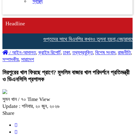
স্বাস্থ্য
Headline
গুপ্তদের সাথে বিএনপির কখনও তুলনা হয়না,নেছারাবাদে গৃহা
/
আইন-আদালত
,
ক্রাইম রিপোর্ট
,
ঢাকা
,
তথ্যপ্রযুক্তি
,
বিশেষ সংবাদ
,
রাজনীতি
,
সম্পাদকীয়
,
সারাদেশ
মিরপুরের খাল ফিরছে প্রাণে? মুসলিম বাজার খাল পরিদর্শনে প্রতিমন্ত্রী
ও ডিএনসিসি প্রশাসক
সুমন খান
/ ৭০ Time View
Update : শনিবার, ২০ জুন, ২০২৬
Share