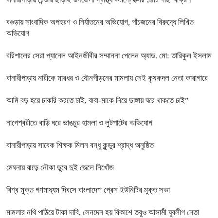
বগুড়ায় সাংবাদিক অপহরণ ও নির্যাতনের অভিযোগ, পাঁচজনের বিরুদ্ধে লিখিত
অভিযোগ
বরিশালের সেরা প্যানেল আইনজীবীর সম্মাননা পেলেন অ্যাড. মো: তারিকুল ইসলাম
বানারীপাড়ায় নারীকে মারধর ও যৌনপীড়নের মামলায় সেই কৃষকদল নেতা কারাগারে
আমি বড় হয়ে চাকরি করতে চাই, বাবা-মাকে নিয়ে ডাঙ্গায় ঘরে থাকতে চাই”
নাগেশ্বরীতে বাড়ি ঘরে ভাঙচুর হামলা ও লুটপাটের অভিযোগ
বানারীপাড়ায় সাবেক শিক্ষক মিলন বন্ধু কুন্ডুর শ্রাদ্ধ অনুষ্ঠিত
মেঘনায় ঝড়ে নৌকা ডুবে দুই জেলে নিখোঁজ
বিশ্ব মুক্ত গণমাধ্যম দিবসে বাংলাদেশ প্রেস ইউনিটির মুক্ত সভা
মামলার নথি পাঠিয়ে টাকা দাবি, লেনদেন হয় বিকাশে তবুও আসামী যুবলীগ নেতা