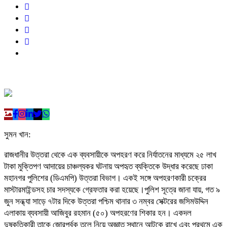
সুমন খান:
রাজধানীর উত্তরা থেকে এক ব্যবসায়ীকে অপহরণ করে নির্যাতনের মাধ্যমে ২৫ লাখ
টাকা মুক্তিপণ আদায়ের চাঞ্চল্যকর ঘটনায় অপহৃত ব্যক্তিকে উদ্ধার করেছে ঢাকা
মহানগর পুলিশের (ডিএমপি) উত্তরা বিভাগ। একই সঙ্গে অপহরণকারী চক্রের
মাস্টারমাইন্ডসহ চার সদস্যকে গ্রেফতার করা হয়েছে।পুলিশ সূত্রে জানা যায়, গত ৯
জুন সন্ধ্যা সাড়ে ৭টার দিকে উত্তরা পশ্চিম থানার ৩ নম্বর সেক্টরের জসিমউদ্দিন
এলাকায় ব্যবসায়ী আজিবুর রহমান (৫০) অপহরণের শিকার হন। একদল
দুষ্কৃতিকারী তাকে জোরপূর্বক তুলে নিয়ে অজ্ঞাত স্থানে আটকে রাখে এবং প্রথমে এক