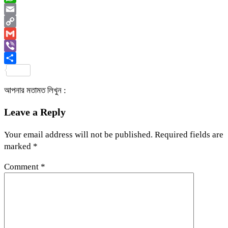
WhatsApp
Email
Copy
Link
Gmail
Viber
Share
আপনার মতামত লিখুন :
Leave a Reply
Your email address will not be published.
Required fields are
marked
*
Comment
*