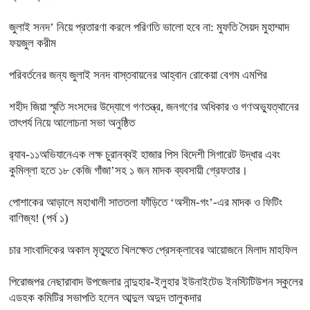
জুলাই সনদ’ নিয়ে প্রতারণা করলে পরিণতি ভালো হবে না: মুফতি সৈয়দ মুহাম্মাদ
ফয়জুল করীম
পরিবর্তনের জন্য জুলাই সনদ বাস্তবায়নের আহ্বান রোকেয়া বেগম এমপির
শহীদ জিয়া স্মৃতি সংসদের উদ্যোগে গণতন্ত্র, জনগণের অধিকার ও গণঅভ্যুত্থানের
তাৎপর্য নিয়ে আলোচনা সভা অনুষ্ঠিত
র‌্যাব-১১অভিযানেএক লক্ষ চুরানব্বই হাজার পিস বিদেশী সিগারেট উদ্ধার এবং
কুমিল্লা হতে ১৮ কেজি গাঁজা’সহ ১ জন মাদক ব্যবসায়ী গ্রেফতার।
পোশাকের আড়ালে মহাখালী সাততলা ফাঁড়িতে ‘অসীম-গং’-এর মাদক ও ফিটিং
বাণিজ্য! (পর্ব ১)
চার সাংবাদিকের অকাল মৃত্যুতে খিলক্ষেত প্রেসক্লাবের আয়োজনে মিলাদ মাহফিল
পিরোজপর নেছারাবাদ উপজেলার নান্দুহার-ইলুহার ইউনাইটেড ইনস্টিটিউশন স্কুলের
এডহক কমিটির সভাপতি হলেন আব্দুল অদুদ তালুকদার