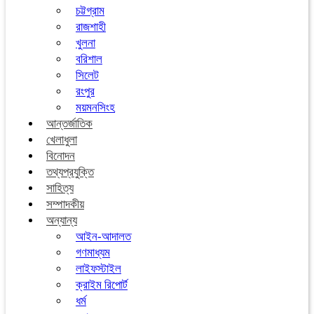
চট্টগ্রাম
রাজশাহী
খুলনা
বরিশাল
সিলেট
রংপুর
ময়মনসিংহ
আন্তর্জাতিক
খেলাধুলা
বিনোদন
তথ্যপ্রযুক্তি
সাহিত্য
সম্পাদকীয়
অন্যান্য
আইন-আদালত
গণমাধ্যম
লাইফস্টাইল
ক্রাইম রিপোর্ট
ধর্ম