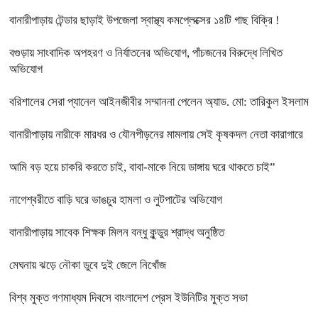
বানারীপাড়ায় টেন্ডার ছাড়াই উপজেলা স্বাস্থ্য কমপ্লেক্সের ১৪টি গাছ বিক্রি !
বগুড়ায় সাংবাদিক অপহরণ ও নির্যাতনের অভিযোগ, পাঁচজনের বিরুদ্ধে লিখিত
অভিযোগ
বরিশালের সেরা প্যানেল আইনজীবীর সম্মাননা পেলেন অ্যাড. মো: তারিকুল ইসলাম
বানারীপাড়ায় নারীকে মারধর ও যৌনপীড়নের মামলায় সেই কৃষকদল নেতা কারাগারে
আমি বড় হয়ে চাকরি করতে চাই, বাবা-মাকে নিয়ে ডাঙ্গায় ঘরে থাকতে চাই”
নাগেশ্বরীতে বাড়ি ঘরে ভাঙচুর হামলা ও লুটপাটের অভিযোগ
বানারীপাড়ায় সাবেক শিক্ষক মিলন বন্ধু কুন্ডুর শ্রাদ্ধ অনুষ্ঠিত
মেঘনায় ঝড়ে নৌকা ডুবে দুই জেলে নিখোঁজ
বিশ্ব মুক্ত গণমাধ্যম দিবসে বাংলাদেশ প্রেস ইউনিটির মুক্ত সভা