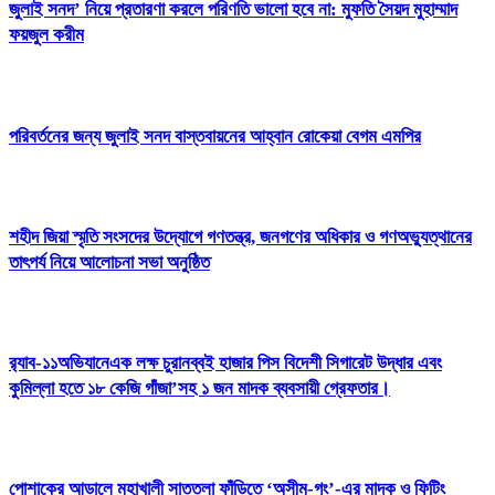
জুলাই সনদ’ নিয়ে প্রতারণা করলে পরিণতি ভালো হবে না: মুফতি সৈয়দ মুহাম্মাদ
ফয়জুল করীম
পরিবর্তনের জন্য জুলাই সনদ বাস্তবায়নের আহ্বান রোকেয়া বেগম এমপির
শহীদ জিয়া স্মৃতি সংসদের উদ্যোগে গণতন্ত্র, জনগণের অধিকার ও গণঅভ্যুত্থানের
তাৎপর্য নিয়ে আলোচনা সভা অনুষ্ঠিত
র‌্যাব-১১অভিযানেএক লক্ষ চুরানব্বই হাজার পিস বিদেশী সিগারেট উদ্ধার এবং
কুমিল্লা হতে ১৮ কেজি গাঁজা’সহ ১ জন মাদক ব্যবসায়ী গ্রেফতার।
পোশাকের আড়ালে মহাখালী সাততলা ফাঁড়িতে ‘অসীম-গং’-এর মাদক ও ফিটিং