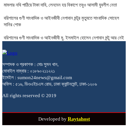
মামলার নথি পাঠিয়ে টাকা দাবি, লেনদেন হয় বিকাশে তবুও আসামী যুবলীগ নেতা
বরিশালের গুণী সাংবাদিক ও আইনজীবী নেগাবান মন্টুর মৃত্যুতে সাংবাদিক সোহেল
সানির শোক
বরিশালের গুণী সাংবাদিক ও আইনজীবী মু. ইসমাইল হোসেন নেগাবান মন্টু আর নেই
সম্পাদক ও প্রকাশক : মোঃ সুমন খান,
মোবাইল নাম্বার : ০১৮৯০২১১২২১
ইমেইল : sumon24news@gmail.com
অফিস : ৫১৬, ডিওএইচএস রোড, ঢাকা ক্যান্টনমেন্ট, ঢাকা-১২০৬
All rights reserved © 2019
Raytahost
Developed by