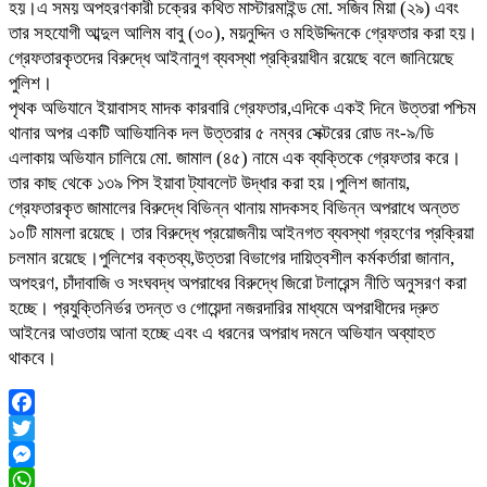
হয়।এ সময় অপহরণকারী চক্রের কথিত মাস্টারমাইন্ড মো. সজিব মিয়া (২৯) এবং
তার সহযোগী আব্দুল আলিম বাবু (৩০), ময়নুদ্দিন ও মহিউদ্দিনকে গ্রেফতার করা হয়।
গ্রেফতারকৃতদের বিরুদ্ধে আইনানুগ ব্যবস্থা প্রক্রিয়াধীন রয়েছে বলে জানিয়েছে
পুলিশ।
পৃথক অভিযানে ইয়াবাসহ মাদক কারবারি গ্রেফতার,এদিকে একই দিনে উত্তরা পশ্চিম
থানার অপর একটি আভিযানিক দল উত্তরার ৫ নম্বর সেক্টরের রোড নং-৯/ডি
এলাকায় অভিযান চালিয়ে মো. জামাল (৪৫) নামে এক ব্যক্তিকে গ্রেফতার করে।
তার কাছ থেকে ১৩৯ পিস ইয়াবা ট্যাবলেট উদ্ধার করা হয়।পুলিশ জানায়,
গ্রেফতারকৃত জামালের বিরুদ্ধে বিভিন্ন থানায় মাদকসহ বিভিন্ন অপরাধে অন্তত
১০টি মামলা রয়েছে। তার বিরুদ্ধে প্রয়োজনীয় আইনগত ব্যবস্থা গ্রহণের প্রক্রিয়া
চলমান রয়েছে।পুলিশের বক্তব্য,উত্তরা বিভাগের দায়িত্বশীল কর্মকর্তারা জানান,
অপহরণ, চাঁদাবাজি ও সংঘবদ্ধ অপরাধের বিরুদ্ধে জিরো টলারেন্স নীতি অনুসরণ করা
হচ্ছে। প্রযুক্তিনির্ভর তদন্ত ও গোয়েন্দা নজরদারির মাধ্যমে অপরাধীদের দ্রুত
আইনের আওতায় আনা হচ্ছে এবং এ ধরনের অপরাধ দমনে অভিযান অব্যাহত
থাকবে।
Facebook
Twitter
Messenger