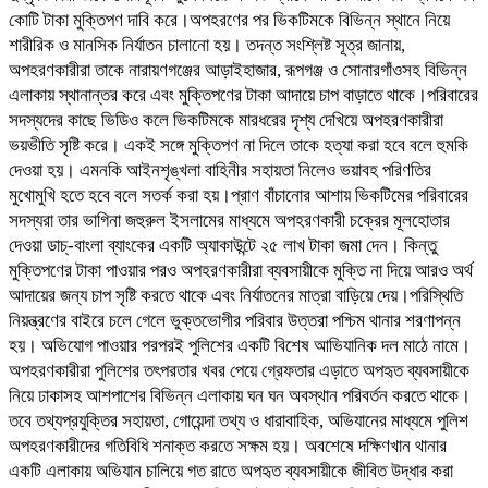
কোটি টাকা মুক্তিপণ দাবি করে।অপহরণের পর ভিকটিমকে বিভিন্ন স্থানে নিয়ে
শারীরিক ও মানসিক নির্যাতন চালানো হয়। তদন্ত সংশ্লিষ্ট সূত্র জানায়,
অপহরণকারীরা তাকে নারায়ণগঞ্জের আড়াইহাজার, রূপগঞ্জ ও সোনারগাঁওসহ বিভিন্ন
এলাকায় স্থানান্তর করে এবং মুক্তিপণের টাকা আদায়ে চাপ বাড়াতে থাকে।পরিবারের
সদস্যদের কাছে ভিডিও কলে ভিকটিমকে মারধরের দৃশ্য দেখিয়ে অপহরণকারীরা
ভয়ভীতি সৃষ্টি করে। একই সঙ্গে মুক্তিপণ না দিলে তাকে হত্যা করা হবে বলে হুমকি
দেওয়া হয়। এমনকি আইনশৃঙ্খলা বাহিনীর সহায়তা নিলেও ভয়াবহ পরিণতির
মুখোমুখি হতে হবে বলে সতর্ক করা হয়।প্রাণ বাঁচানোর আশায় ভিকটিমের পরিবারের
সদস্যরা তার ভাগিনা জহুরুল ইসলামের মাধ্যমে অপহরণকারী চক্রের মূলহোতার
দেওয়া ডাচ্-বাংলা ব্যাংকের একটি অ্যাকাউন্টে ২৫ লাখ টাকা জমা দেন। কিন্তু
মুক্তিপণের টাকা পাওয়ার পরও অপহরণকারীরা ব্যবসায়ীকে মুক্তি না দিয়ে আরও অর্থ
আদায়ের জন্য চাপ সৃষ্টি করতে থাকে এবং নির্যাতনের মাত্রা বাড়িয়ে দেয়।পরিস্থিতি
নিয়ন্ত্রণের বাইরে চলে গেলে ভুক্তভোগীর পরিবার উত্তরা পশ্চিম থানার শরণাপন্ন
হয়। অভিযোগ পাওয়ার পরপরই পুলিশের একটি বিশেষ আভিযানিক দল মাঠে নামে।
অপহরণকারীরা পুলিশের তৎপরতার খবর পেয়ে গ্রেফতার এড়াতে অপহৃত ব্যবসায়ীকে
নিয়ে ঢাকাসহ আশপাশের বিভিন্ন এলাকায় ঘন ঘন অবস্থান পরিবর্তন করতে থাকে।
তবে তথ্যপ্রযুক্তির সহায়তা, গোয়েন্দা তথ্য ও ধারাবাহিক, অভিযানের মাধ্যমে পুলিশ
অপহরণকারীদের গতিবিধি শনাক্ত করতে সক্ষম হয়। অবশেষে দক্ষিণখান থানার
একটি এলাকায় অভিযান চালিয়ে গত রাতে অপহৃত ব্যবসায়ীকে জীবিত উদ্ধার করা