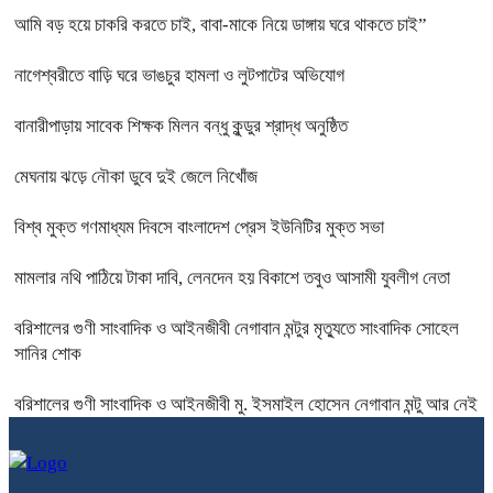
আমি বড় হয়ে চাকরি করতে চাই, বাবা-মাকে নিয়ে ডাঙ্গায় ঘরে থাকতে চাই”
নাগেশ্বরীতে বাড়ি ঘরে ভাঙচুর হামলা ও লুটপাটের অভিযোগ
বানারীপাড়ায় সাবেক শিক্ষক মিলন বন্ধু কুন্ডুর শ্রাদ্ধ অনুষ্ঠিত
মেঘনায় ঝড়ে নৌকা ডুবে দুই জেলে নিখোঁজ
বিশ্ব মুক্ত গণমাধ্যম দিবসে বাংলাদেশ প্রেস ইউনিটির মুক্ত সভা
মামলার নথি পাঠিয়ে টাকা দাবি, লেনদেন হয় বিকাশে তবুও আসামী যুবলীগ নেতা
বরিশালের গুণী সাংবাদিক ও আইনজীবী নেগাবান মন্টুর মৃত্যুতে সাংবাদিক সোহেল
সানির শোক
বরিশালের গুণী সাংবাদিক ও আইনজীবী মু. ইসমাইল হোসেন নেগাবান মন্টু আর নেই