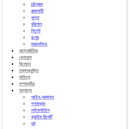
চট্টগ্রাম
রাজশাহী
খুলনা
বরিশাল
সিলেট
রংপুর
ময়মনসিংহ
আন্তর্জাতিক
খেলাধুলা
বিনোদন
তথ্যপ্রযুক্তি
সাহিত্য
সম্পাদকীয়
অন্যান্য
আইন-আদালত
গণমাধ্যম
লাইফস্টাইল
ক্রাইম রিপোর্ট
ধর্ম