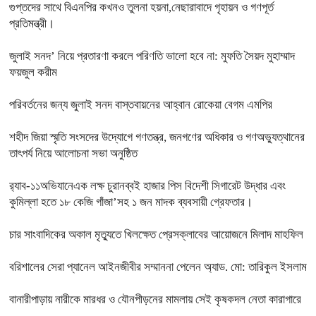
গুপ্তদের সাথে বিএনপির কখনও তুলনা হয়না,নেছারাবাদে গৃহায়ন ও গণপূর্ত
প্রতিমন্ত্রী।
জুলাই সনদ’ নিয়ে প্রতারণা করলে পরিণতি ভালো হবে না: মুফতি সৈয়দ মুহাম্মাদ
ফয়জুল করীম
পরিবর্তনের জন্য জুলাই সনদ বাস্তবায়নের আহ্বান রোকেয়া বেগম এমপির
শহীদ জিয়া স্মৃতি সংসদের উদ্যোগে গণতন্ত্র, জনগণের অধিকার ও গণঅভ্যুত্থানের
তাৎপর্য নিয়ে আলোচনা সভা অনুষ্ঠিত
র‌্যাব-১১অভিযানেএক লক্ষ চুরানব্বই হাজার পিস বিদেশী সিগারেট উদ্ধার এবং
কুমিল্লা হতে ১৮ কেজি গাঁজা’সহ ১ জন মাদক ব্যবসায়ী গ্রেফতার।
চার সাংবাদিকের অকাল মৃত্যুতে খিলক্ষেত প্রেসক্লাবের আয়োজনে মিলাদ মাহফিল
বরিশালের সেরা প্যানেল আইনজীবীর সম্মাননা পেলেন অ্যাড. মো: তারিকুল ইসলাম
বানারীপাড়ায় নারীকে মারধর ও যৌনপীড়নের মামলায় সেই কৃষকদল নেতা কারাগারে