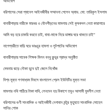
অভিযোগ
বরিশালের সেরা প্যানেল আইনজীবীর সম্মাননা পেলেন অ্যাড. মো: তারিকুল ইসলাম
বানারীপাড়ায় নারীকে মারধর ও যৌনপীড়নের মামলায় সেই কৃষকদল নেতা কারাগারে
আমি বড় হয়ে চাকরি করতে চাই, বাবা-মাকে নিয়ে ডাঙ্গায় ঘরে থাকতে চাই”
নাগেশ্বরীতে বাড়ি ঘরে ভাঙচুর হামলা ও লুটপাটের অভিযোগ
বানারীপাড়ায় সাবেক শিক্ষক মিলন বন্ধু কুন্ডুর শ্রাদ্ধ অনুষ্ঠিত
মেঘনায় ঝড়ে নৌকা ডুবে দুই জেলে নিখোঁজ
বিশ্ব মুক্ত গণমাধ্যম দিবসে বাংলাদেশ প্রেস ইউনিটির মুক্ত সভা
মামলার নথি পাঠিয়ে টাকা দাবি, লেনদেন হয় বিকাশে তবুও আসামী যুবলীগ নেতা
বরিশালের গুণী সাংবাদিক ও আইনজীবী নেগাবান মন্টুর মৃত্যুতে সাংবাদিক সোহেল
সানির শোক