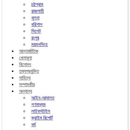
চট্টগ্রাম
রাজশাহী
খুলনা
বরিশাল
সিলেট
রংপুর
ময়মনসিংহ
আন্তর্জাতিক
খেলাধুলা
বিনোদন
তথ্যপ্রযুক্তি
সাহিত্য
সম্পাদকীয়
অন্যান্য
আইন-আদালত
গণমাধ্যম
লাইফস্টাইল
ক্রাইম রিপোর্ট
ধর্ম