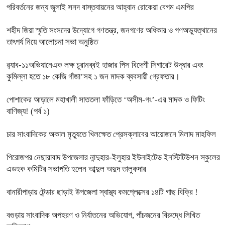
পরিবর্তনের জন্য জুলাই সনদ বাস্তবায়নের আহ্বান রোকেয়া বেগম এমপির
শহীদ জিয়া স্মৃতি সংসদের উদ্যোগে গণতন্ত্র, জনগণের অধিকার ও গণঅভ্যুত্থানের
তাৎপর্য নিয়ে আলোচনা সভা অনুষ্ঠিত
র‌্যাব-১১অভিযানেএক লক্ষ চুরানব্বই হাজার পিস বিদেশী সিগারেট উদ্ধার এবং
কুমিল্লা হতে ১৮ কেজি গাঁজা’সহ ১ জন মাদক ব্যবসায়ী গ্রেফতার।
পোশাকের আড়ালে মহাখালী সাততলা ফাঁড়িতে ‘অসীম-গং’-এর মাদক ও ফিটিং
বাণিজ্য! (পর্ব ১)
চার সাংবাদিকের অকাল মৃত্যুতে খিলক্ষেত প্রেসক্লাবের আয়োজনে মিলাদ মাহফিল
পিরোজপর নেছারাবাদ উপজেলার নান্দুহার-ইলুহার ইউনাইটেড ইনস্টিটিউশন স্কুলের
এডহক কমিটির সভাপতি হলেন আব্দুল অদুদ তালুকদার
বানারীপাড়ায় টেন্ডার ছাড়াই উপজেলা স্বাস্থ্য কমপ্লেক্সের ১৪টি গাছ বিক্রি !
বগুড়ায় সাংবাদিক অপহরণ ও নির্যাতনের অভিযোগ, পাঁচজনের বিরুদ্ধে লিখিত