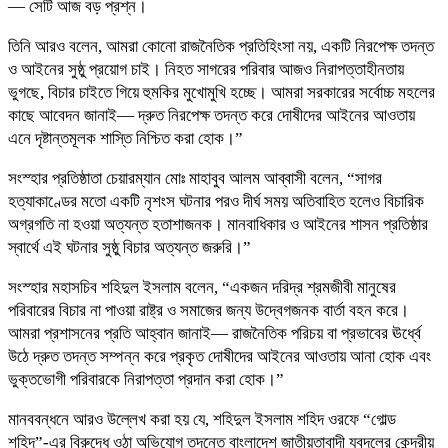
— সেটি আজ বড় প্রশ্ন।
তিনি আরও বলেন, আমরা কোনো রাজনৈতিক প্রতিহিংসা নয়, একটি নিরপেক্ষ তদন্ত
ও আইনের সুষ্ঠু প্রয়োগ চাই। নিহত সাগরের পরিবার আজও নিরাপত্তাহীনতায়
ভুগছে, বিচার চাইতে গিয়ে হুমকির মুখোমুখি হচ্ছে। আমরা সরকারের সর্বোচ্চ মহলের
কাছে আবেদন জানাই— দ্রুত নিরপেক্ষ তদন্ত করে দোষীদের আইনের আওতায়
এনে দৃষ্টান্তমূলক শাস্তি নিশ্চিত করা হোক।”
সংস্হার প্রতিষ্ঠাতা চেয়ারম্যান মোঃ মাহাবুব আলম আব্বাসী বলেন, “সাগর
হত্যাকাণ্ডের মতো একটি নৃশংস ঘটনার পরও দীর্ঘ সময় অতিবাহিত হলেও বিচারিক
অগ্রগতি না হওয়া অত্যন্ত হতাশাজনক। মানবাধিকার ও আইনের শাসন প্রতিষ্ঠার
স্বার্থে এই ঘটনার সুষ্ঠু বিচার অত্যন্ত জরুরি।”
সংস্হার মহাসচিব শহিদুল ইসলাম বলেন, “একজন দরিদ্র শ্রমজীবী মানুষের
পরিবারের বিচার না পাওয়া রাষ্ট্র ও সমাজের জন্য উদ্বেগজনক বার্তা বহন করে।
আমরা প্রশাসনের প্রতি আহ্বান জানাই— রাজনৈতিক পরিচয় বা প্রভাবের ঊর্ধ্বে
উঠে দ্রুত তদন্ত সম্পন্ন করে প্রকৃত দোষীদের আইনের আওতায় আনা হোক এবং
ভুক্তভোগী পরিবারকে নিরাপত্তা প্রদান করা হোক।”
মানববন্ধনে আরও উল্লেখ করা হয় যে, শহিদুল ইসলাম শহিদ ওরফে “গোল্ড
শহিদ”-এর বিরুদ্ধে ওঠা অভিযোগ তদন্তে বাংলাদেশ জাতীয়তাবাদী যুবদলের কেন্দ্রীয়