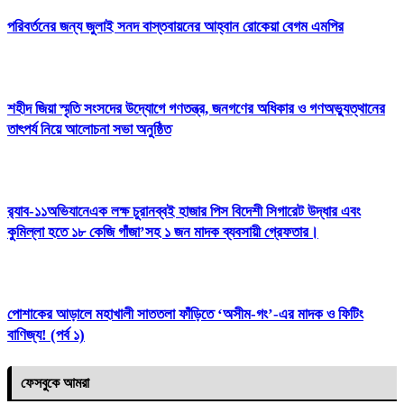
পরিবর্তনের জন্য জুলাই সনদ বাস্তবায়নের আহ্বান রোকেয়া বেগম এমপির
শহীদ জিয়া স্মৃতি সংসদের উদ্যোগে গণতন্ত্র, জনগণের অধিকার ও গণঅভ্যুত্থানের
তাৎপর্য নিয়ে আলোচনা সভা অনুষ্ঠিত
র‌্যাব-১১অভিযানেএক লক্ষ চুরানব্বই হাজার পিস বিদেশী সিগারেট উদ্ধার এবং
কুমিল্লা হতে ১৮ কেজি গাঁজা’সহ ১ জন মাদক ব্যবসায়ী গ্রেফতার।
পোশাকের আড়ালে মহাখালী সাততলা ফাঁড়িতে ‘অসীম-গং’-এর মাদক ও ফিটিং
বাণিজ্য! (পর্ব ১)
ফেসবুকে আমরা