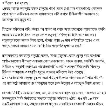
অভিযোগ করা হয়েছে।
গুরুতর আহত অবস্থায় তাকে রাস্তার পাশে ফেলে রাখা হলে আসেপাশের লোকজন
তাকে খুলনা মেডিকেল কলেজ হাসপাতালে ভর্তি করালে চিকিৎসাধীন অবস্থায় ১১
ডিসেম্বর তার মৃত্যু ঘটে।
নিহতের পরিবারের দাবি, ঘটনার পর মামলা না করার জন্য তাদেরকে প্রাণনাশের হুমকি
দেওয়া হয় এবং চিকিৎসা সংক্রান্ত গুরুত্বপূর্ণ নথিপত্রও ছিনিয়ে নেওয়া হয়।
অত্যন্ত উদ্বেগজনক বিষয় হলো, ঘটনার প্রায় ১৬ মাস অতিবাহিত হলেও এখন
পর্যন্ত কোনো কার্যকর মামলা বা বিচারিক অগ্রগতি দৃশ্যমান হয়নি।
মানববন্ধনের বক্তব্যে বক্তারা বলেন, সাগর হত্যাকাণ্ডকে কেন্দ্র করে যশোরের
শার্শা-বেনাপোল সীমান্ত এলাকায় সোনা চোরাচালান, মাদক ব্যবসা, ভয়ভীতি প্রদর্শন,
নির্যাতন ও সন্ত্রাসী কর্মকাণ্ড পরিচালনাকারী একটি সংঘবদ্ধ সিন্ডিকেটের বিরুদ্ধে
বিভিন্ন গণমাধ্যম ও স্থানীয় সূত্রে গুরুতর অভিযোগ উঠে এসেছে।
এসব অভিযোগের কেন্দ্রে যুবদল নেতা শহিদুল ইসলাম শহিদ ওরফে “গোল্ড শহিদ”-
এর নাম উঠে আসায় সাধারণ মানুষের মাঝে চরম উদ্বেগ ও আতঙ্ক বিরাজ করছে।
সংস্হার নির্বাহী চেয়ারম্যান এম, এস, এ রেজা তার বক্তব্যে বলেন, “একজন অসহায়
দিনমজুরকে নির্মম নির্যাতনের মাধ্যমে হত্যার অভিযোগ ওঠার পরও যদি ১৬ মাসে
একটি মামলাও না হয়, তাহলে সাধারণ মানুষের ন্যায়বিচারের জায়গাটি কোথায় দাঁড়ায়