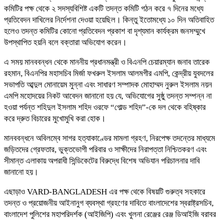
কমিটির পক্ষ থেকে ২ সদস্যবিশিষ্ট একটি তদন্ত কমিটি গঠন করে ৭ দিনের মধ্যে
প্রতিবেদন দাখিলের নির্দেশনা দেওয়া হয়েছিল। কিন্তু ইতোমধ্যে ১০ দিন অতিবাহিত
হলেও তদন্ত কমিটির কোনো প্রতিবেদন প্রকাশ বা দৃশ্যমান কার্যক্রম জনসম্মুখে
উপস্থাপিত হয়নি বলে বক্তারা অভিযোগ করেন।
এ সময় মানববন্ধন থেকে মাননীয় প্রধানমন্ত্রী ও বিএনপি চেয়ারম্যান জনাব তারেক
রহমান, বিএনপির মহাসচিব মির্জা ফখরুল ইসলাম আলমগীর এমপি, কেন্দ্রীয় যুবদলের
সভাপতি আব্দুল মোনায়েম মুন্না এবং সাধারণ সম্পাদক মোহাম্মদ নুরুল ইসলাম নয়ন
এমপি মহোদয়ের নিকট আবেদন জানানো হয় যে, অভিযোগের সুষ্ঠু তদন্ত সম্পন্ন না
হওয়া পর্যন্ত শহিদুল ইসলাম শহিদ ওরফে “গোল্ড শহিদ”-কে দল থেকে বহিষ্কার
করে দ্রুত বিচারের মুখোমুখি করা হোক।
মানববন্ধনে অবিলম্বে সাগর হত্যাকাণ্ডের মামলা গ্রহণ, নিরপেক্ষ তদন্তের মাধ্যমে
জড়িতদের গ্রেফতার, ভুক্তভোগী পরিবার ও সাক্ষীদের নিরাপত্তা নিশ্চিতকরণ এবং
সীমান্ত এলাকায় অপরাধী সিন্ডিকেটের বিরুদ্ধে বিশেষ অভিযান পরিচালনার দাবি
জানানো হয়।
এছাড়াও VARD-BANGLADESH এর পক্ষ থেকে বিষয়টি গুরুত্ব সহকারে
তদন্ত ও প্রয়োজনীয় আইনানুগ ব্যবস্থা গ্রহণের দাবিতে বাংলাদেশের স্বরাষ্ট্রসচিব,
বাংলাদেশ পুলিশের মহাপরিদর্শক (আইজিপি) এবং খুলনা রেঞ্জের রেঞ্জ ডিআইজি বরাবর