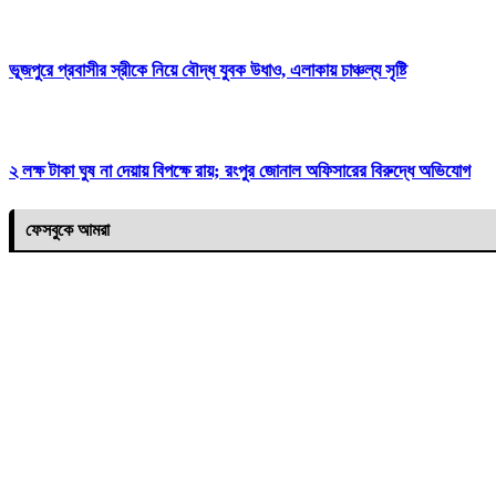
ভূজপুরে প্রবাসীর স্রীকে নিয়ে বৌদ্ধ যুবক উধাও, এলাকায় চাঞ্চল্য সৃষ্টি
২ লক্ষ টাকা ঘুষ না দেয়ায় বিপক্ষে রায়; রংপুর জোনাল অফিসারের বিরুদ্ধে অভিযোগ
ফেসবুকে আমরা