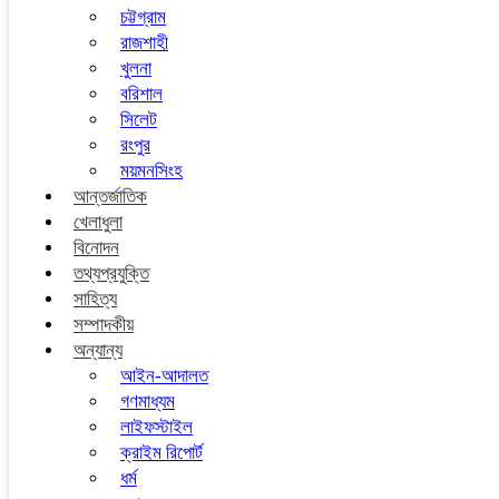
চট্টগ্রাম
রাজশাহী
খুলনা
বরিশাল
সিলেট
রংপুর
ময়মনসিংহ
আন্তর্জাতিক
খেলাধুলা
বিনোদন
তথ্যপ্রযুক্তি
সাহিত্য
সম্পাদকীয়
অন্যান্য
আইন-আদালত
গণমাধ্যম
লাইফস্টাইল
ক্রাইম রিপোর্ট
ধর্ম