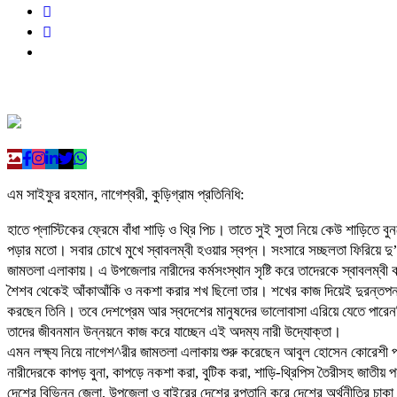
এম সাইফুর রহমান, নাগেশ্বরী, কুড়িগ্রাম প্রতিনিধি:
হাতে প্লাস্টিকের ফ্রেমে বাঁধা শাড়ি ও থ্রি পিচ। তাতে সুই সুতা নিয়ে কেউ শাড়িত
পড়ার মতো। সবার চোখে মুখে স্বাবলম্বী হওয়ার স্বপ্ন। সংসারে সচ্ছলতা ফিরিয়ে দু
জামতলা এলাকায়। এ উপজেলার নারীদের কর্মসংস্থান সৃষ্টি করে তাদেরকে স্বাবলম্ব
শৈশব থেকেই আঁকাআঁকি ও নকশা করার শখ ছিলো তার। শখের কাজ দিয়েই দুরন্তপনা কৈ
করছেন তিনি। তবে দেশপ্রেম আর স্বদেশের মানুষদের ভালোবাসা এরিয়ে যেতে পারেননি ত
তাদের জীবনমান উন্নয়নে কাজ করে যাচ্ছেন এই অদম্য নারী উদ্যোক্তা।
এমন লক্ষ্য নিয়ে নাগেশ^রীর জামতলা এলাকায় শুরু করেছেন আবুল হোসেন কোরেশী প্রক
নারীদেরকে কাপড় বুনা, কাপড়ে নকশা করা, বুটিক করা, শাড়ি-থ্রিপিস তৈরীসহ জাতীয় পর্
দেশের বিভিন্ন জেলা, উপজেলা ও বাইরের দেশের রপ্তানি করে দেশের অর্থনীতির চাকা 