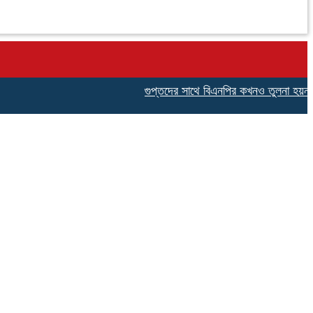
গুপ্তদের সাথে বিএনপির কখনও তুলনা হয়না,নেছারাবা