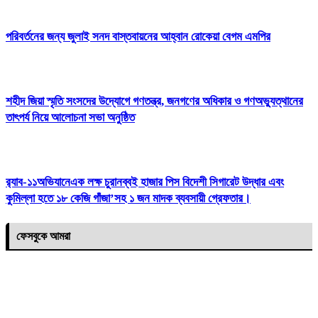
পরিবর্তনের জন্য জুলাই সনদ বাস্তবায়নের আহ্বান রোকেয়া বেগম এমপির
শহীদ জিয়া স্মৃতি সংসদের উদ্যোগে গণতন্ত্র, জনগণের অধিকার ও গণঅভ্যুত্থানের
তাৎপর্য নিয়ে আলোচনা সভা অনুষ্ঠিত
র‌্যাব-১১অভিযানেএক লক্ষ চুরানব্বই হাজার পিস বিদেশী সিগারেট উদ্ধার এবং
কুমিল্লা হতে ১৮ কেজি গাঁজা’সহ ১ জন মাদক ব্যবসায়ী গ্রেফতার।
ফেসবুকে আমরা