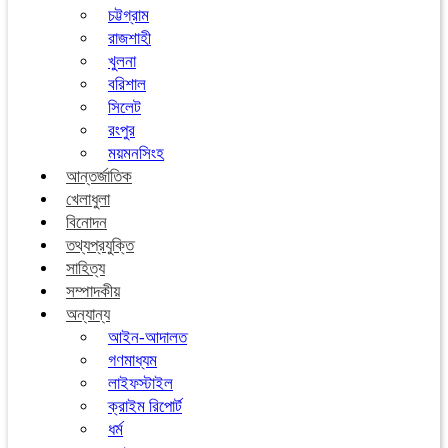
চট্টগ্রাম
রাজশাহী
খুলনা
বরিশাল
সিলেট
রংপুর
ময়মনসিংহ
আন্তর্জাতিক
খেলাধুলা
বিনোদন
তথ্যপ্রযুক্তি
সাহিত্য
সম্পাদকীয়
অন্যান্য
আইন-আদালত
গণমাধ্যম
লাইফস্টাইল
ক্রাইম রিপোর্ট
ধর্ম