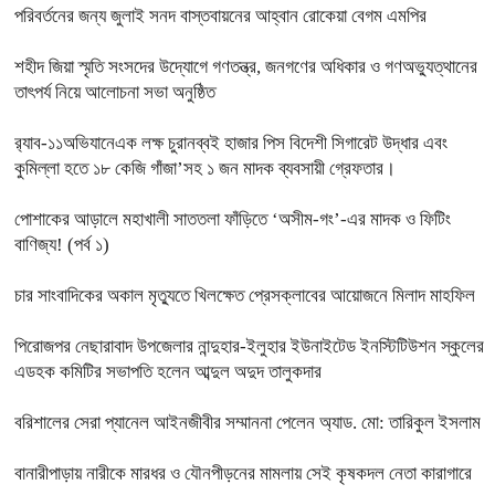
পরিবর্তনের জন্য জুলাই সনদ বাস্তবায়নের আহ্বান রোকেয়া বেগম এমপির
শহীদ জিয়া স্মৃতি সংসদের উদ্যোগে গণতন্ত্র, জনগণের অধিকার ও গণঅভ্যুত্থানের
তাৎপর্য নিয়ে আলোচনা সভা অনুষ্ঠিত
র‌্যাব-১১অভিযানেএক লক্ষ চুরানব্বই হাজার পিস বিদেশী সিগারেট উদ্ধার এবং
কুমিল্লা হতে ১৮ কেজি গাঁজা’সহ ১ জন মাদক ব্যবসায়ী গ্রেফতার।
পোশাকের আড়ালে মহাখালী সাততলা ফাঁড়িতে ‘অসীম-গং’-এর মাদক ও ফিটিং
বাণিজ্য! (পর্ব ১)
চার সাংবাদিকের অকাল মৃত্যুতে খিলক্ষেত প্রেসক্লাবের আয়োজনে মিলাদ মাহফিল
পিরোজপর নেছারাবাদ উপজেলার নান্দুহার-ইলুহার ইউনাইটেড ইনস্টিটিউশন স্কুলের
এডহক কমিটির সভাপতি হলেন আব্দুল অদুদ তালুকদার
বরিশালের সেরা প্যানেল আইনজীবীর সম্মাননা পেলেন অ্যাড. মো: তারিকুল ইসলাম
বানারীপাড়ায় নারীকে মারধর ও যৌনপীড়নের মামলায় সেই কৃষকদল নেতা কারাগারে