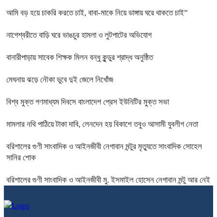
আমি বড় হয়ে চাকরি করতে চাই, বাবা-মাকে নিয়ে ডাঙ্গায় ঘরে থাকতে চাই”
নাগেশ্বরীতে বাড়ি ঘরে ভাঙচুর হামলা ও লুটপাটের অভিযোগ
বানারীপাড়ায় সাবেক শিক্ষক মিলন বন্ধু কুন্ডুর শ্রাদ্ধ অনুষ্ঠিত
মেঘনায় ঝড়ে নৌকা ডুবে দুই জেলে নিখোঁজ
বিশ্ব মুক্ত গণমাধ্যম দিবসে বাংলাদেশ প্রেস ইউনিটির মুক্ত সভা
মামলার নথি পাঠিয়ে টাকা দাবি, লেনদেন হয় বিকাশে তবুও আসামী যুবলীগ নেতা
বরিশালের গুণী সাংবাদিক ও আইনজীবী নেগাবান মন্টুর মৃত্যুতে সাংবাদিক সোহেল
সানির শোক
বরিশালের গুণী সাংবাদিক ও আইনজীবী মু. ইসমাইল হোসেন নেগাবান মন্টু আর নেই