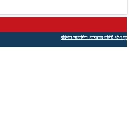
বরিশাল সাংবাদিক ফোরামের কমিটি গঠণ সুমন চৌধু