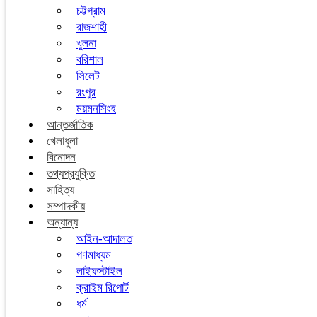
চট্টগ্রাম
রাজশাহী
খুলনা
বরিশাল
সিলেট
রংপুর
ময়মনসিংহ
আন্তর্জাতিক
খেলাধুলা
বিনোদন
তথ্যপ্রযুক্তি
সাহিত্য
সম্পাদকীয়
অন্যান্য
আইন-আদালত
গণমাধ্যম
লাইফস্টাইল
ক্রাইম রিপোর্ট
ধর্ম